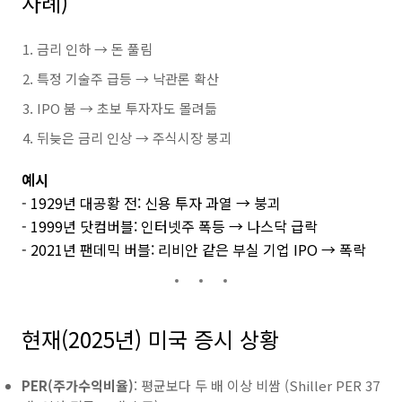
사례)
금리 인하 → 돈 풀림
특정 기술주 급등 → 낙관론 확산
IPO 붐 → 초보 투자자도 몰려듦
뒤늦은 금리 인상 → 주식시장 붕괴
예시
- 1929년 대공황 전: 신용 투자 과열 → 붕괴
- 1999년 닷컴버블: 인터넷주 폭등 → 나스닥 급락
- 2021년 팬데믹 버블: 리비안 같은 부실 기업 IPO → 폭락
현재(2025년) 미국 증시 상황
PER(주가수익비율)
: 평균보다 두 배 이상 비쌈 (Shiller PER 37