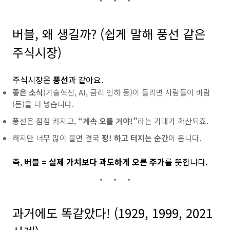
버블, 왜 생길까? (쉽게 말해 풍선 같은
주식시장)
주식시장은
풍선
과 같아요.
좋은 소식
(기술혁신, AI, 금리 인하 등)이 들리면 사람들이 바람
(돈)을 더 넣습니다.
풍선은 점점 커지고,
“계속 오를 거야!”
라는 기대가 확산되죠.
하지만 너무 많이 불면 결국
펑! 하고 터지는 순간
이 옵니다.
즉,
버블 = 실제 가치보다 과도하게 오른 주가
를 뜻합니다.
과거에도 똑같았다! (1929, 1999, 2021