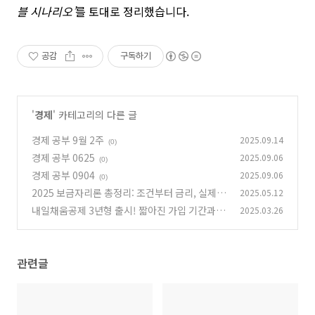
블 시나리오
’
를 토대로 정리했습니다.
공감
구독하기
'
경제
' 카테고리의 다른 글
경제 공부 9월 2주
2025.09.14
(0)
경제 공부 0625
2025.09.06
(0)
경제 공부 0904
2025.09.06
(0)
2025 보금자리론 총정리: 조건부터 금리, 실제
2025.05.12
사례까지 한 번에!
내일채움공제 3년형 출시! 짧아진 가입 기간과 더
2025.03.26
(0)
커진 혜택
(0)
관련글