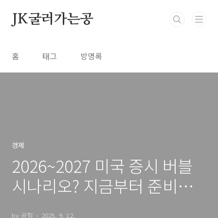
본문 바로가기
JK굴러가는공
홈
태그
방명록
경제
2026~2027 미국 증시 버블
시나리오? 지금부터 준비해
야 할 이유
by 공힘
2025. 9. 12.