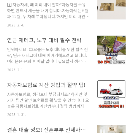
부모님이 받을 수 있을까?먼저 자녀가 받은 학자
형, 얼마나 받을 수 있..
1️⃣ 자동차세, 왜 미리 내야 할까?자동차를 소유
금 대출에 대해 부모님은 세액공제를 받을 수 없
하면 반드시 세금을 내야 합니다.자동차세는 6월
습니다.교육비 세액공제는 원칙적으로 등록금을
과 12월, 두 차례 부과됩니다.하지만 미리 내면
납부한 사람이 받을 수 있는데요. 학자금 대출을
할인을 받을 수 있습니다!자동차세 연납할인을
받은 본인만 공제가 가능합니다. 즉, 부모님이 대
2025. 2. 4.
신청하면 최대 4.57% 할인이 가능합니다.할인
신 갚아주더라도 세액공제를 받을 수 없다는 점
을 놓치면 아까운 돈이 그냥 사라집니다.과연 얼
을 꼭 기억하세요.📌 TIP자녀 명의가 아닌 부모
연금 재테크, 노후 대비 필수 전략
마나 절약할 수 있을까요?어떻게 신청하면 가장
님 명의로 대출을 받아 등록금을 납부하면 교육
유리할까요?자동차세를 아끼는 꿀팁을 지금부터
비 세액..
안녕하세요! 😊오늘은 노후 대비를 위한 필수 전
알려드립니다!2️⃣ 자동차세 연납할인, 어떻게 받
략, 연금 재테크에 대해 이야기해보려고 합니다.
을까?자동차세를 한 번에 내면 할인이 적용됩니
여러분은 은퇴 후 매달 얼마나 필요할지 생각해
다.신청은 1월, 3월, 6월, 9월에 가능합니다.일찍
보신 적 있으신가요?계획 없이 은퇴를 맞이하면
신청할수록 할인율이 큽니다!✅ 할인율 및 신청
2025. 2. 1.
생활이 불안정해질 수 있습니다.지금부터 연금
기간 정리신청 월신청 기간할인율1월1월 16일 ~
재테크의 중요성과 효과적인 방법을 하나씩 알아
1월 31일약 4.57%3월3월 16일 ~ 3월 31일약
자동차보험료 계산 방법과 절약 팁!
보겠습니다! 📊 💡 연금 재테크란 무엇일까요?
3.76%6월6월 16일 ~ 6월 ..
연금 재테크는 말 그대로 연금을 활용한 재테크
자동차보험료, 생각보다 부담되시죠? 하지만 몇
전략입니다.즉, 국민연금, 퇴직연금, 개인연금 등
가지 팁만 알면 보험료를 확 낮출 수 있습니다! 오
을 효율적으로 운용하여 노후 자산을 극대화하는
늘은 자동차보험료 계산법부터 절약 방법까지 한
방법이죠.이러한 전략을 활용하면 은퇴 후에도
번에 정리해 드릴게요. 보험료 아끼는 방법, 지금
안정적인 수입원을 확보할 수 있습니다. 💰✅ 왜
2025. 1. 31.
부터 함께 살펴보시죠! 💰✨1. 자동차보험료 계산
연금 재테크가 중요할까요?우리나라의 평균 수
방식자동차보험료는 기본적으로 여러 요소를 고
명이 증가하면서 은퇴 후 생활 기간이 점점 길어
결혼 대출 정보! 신혼부부 전세자금 대출 총정리
려하여 산정됩니다. 보험사마다 기준은 조금씩
지고 있습니다.하지만 국민연금만으로는 충분한