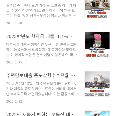
다르지만, 보통 아래 공식이 적용됩니다.🚘 기본
생활비를 마련하기..
결혼을 준비하다 보면 가장 큰 고민 중 하나가 바
보험료 = (차량요소 + 운전자요소 + 가입조건) ×
로 '신혼집 마련'이에요. 💑특히 집값이 계속 오
할인·할증률여기서 차량요소는 차량의 종류, 연
르는 요즘, 많은 신혼부부들이 전세나 월세를 고
식, 배기량 등을 포함하며, 운전자요소는 연령, 운
민하게 되죠.다행히 정부에서는 신혼부부를 위한
전경력, 사고 이력 등이 반영됩니다. 여기에 각종
2025. 1. 30.
다양한 대출 상품을 제공하고 있어요!오늘은 신
할인 특약이 적용되면 최종 보험료가 결정됩니
혼부부 전세자금 대출에 대해 쉽고 자세히 알려
다.보험료 계산이 복잡해 보이지만, 온라인 보험
2025학년도 학자금 대출, 1.7% 금리로 시작!
드릴게요. 🏡📌 신혼부부 전세자금 대출이란?신
사 홈페이지에서 대략적인 견적을 쉽게 확인할..
혼부부 전세자금 대출은 신혼부부가 전세 보증금
대학생과 대학원생이라면 누구나 한 번쯤은 고민
을 마련할 수 있도록 지원하는 정책 대출이에요.
하는 등록금과 생활비 문제. 매 학기마다 찾아오
이 대출을 이용하면 낮은 금리로 목돈을 빌릴 수
는 이 경제적 부담은 결코 가볍지 않은데요. 특히
있어 결혼 초기 부담을 줄일 수 있답니다!✅ 대출
등록금뿐 아니라 생활비, 교재 구입비, 교통비 등
대상: 결혼 7년 이내 또는 예비부부✅ 대출 금액:
2025. 1. 25.
추가 비용까지 생각하면 막막한 기분이 드는 게
최대 2~4억 원(대출 상품별 차이 있음)✅ 대출 금
현실입니다.이런 걱정을 해결할 수 있는 좋은 방
리: 연1.2%~3%대 (정부 지원 상품)✅ 대출 기
주택담보대출 중도상환수수료율 인하
법이 바로 학자금 대출입니다. 올해 2025학년도
간: 2년~10년 (연장 가능)✅ 상환..
1학기 학자금 대출 신청이 시작되었고, 대출 금리
2025년 1월 13일부터 주택담보대출(주담대) 및
는 무려 1.7%로 유지됩니다. 이 금리는 5년째 변
기타 대출의 중도상환수수료율이 실비용 내에서
동 없이 동결된 수준인데요. 이제 학비와 생활비
만 부과되도록 개편되었습니다. 이는 금융소비자
부담을 덜고 학업에만 집중할 수 있는 방법을 알
보호를 강화하고 불합리한 비용 부담을 줄이기
아볼 시간입니다. 이번 글에서는 학자금 대출의
2025. 1. 22.
위한 조치입니다. 주요 변경 사항 ✓ 중도상환
종류와 신청 기간, 그리고 조건 등 꼭 알아야 할
수수료율 인하 폭은행 고정형 주담대: 평균
사항을 쉽게 정리해 드리겠습니다. 2025학년도
2025년 새롭게 변하는 부동산 대출 및 제도 변경안
1.43% → 0.56% (0.87%p 인하)변동금리 신용