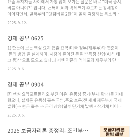
요즘 투자자들 사이에서 가장 많이 오가는 질문은 바로 “미국 증시,
했죠.현재 입장: 그러나 최근 잭슨홀 미팅에서 파월은 관세로 인한
버블 아니야?” 입니다. 📈특히 AI와 빅테크가 주도하는 강세장이
물가 상승은 일시적인 요인에 불과하다고 언급했습니다.이는 인플
이어지면서, 벌써부터 “닷컴버블 2탄”이 올까 걱정하는 목소리도
레이션 압력을 장기적인 문제가 아니라 단기적·외생적..
있죠.최근 한 증권사 보고서에서는 2026년 버블 초입 → 2027년
2025. 9. 12.
정점 가능성이라는 소수 의견을 내놓았습니다. 오늘은 이 내용을 쉽
고 자세히 풀어보겠습니다.버블, 왜 생길까? (쉽게 말해 풍선 같은
경제 공부 0625
주식시장)주식시장은 풍선과 같아요.좋은 소식(기술혁신, AI, 금리
인하 등)이 들리면 사람들이 바람(돈)을 더 넣습니다.풍선은 점점
1) 한눈에 보는 핵심 요지 (5줄 요약)미국 정부(재무부)와 연준이
커지고, “계속 오를 거야!”라는 기대가 확산되죠.하지만 너무 많이
‘돈의 방향’을 설계하며, 시장에 흩어진 돈을 **특정 산업(AI·빅테
불면 결국 펑! 하고 터지는 순간이 옵니다.즉, 버블 = 실제 가치보다
크 등)**으로 모으고 있다.과거엔 연준의 역레포와 재무부의 단기
과도하게 오른 주가를 뜻합니다.과거에..
국채(Bills) 발행을 조합해서, 시장 전체 돈을 크게 늘리지 않으면서
2025. 9. 6.
도(양적완화 없이) 필요한 곳에는 돈이 돌도록 만들었다.상위 10%
의 소비·투자가 미국 성장의 핵심이고, 주택은 고정금리 ‘락인’ 덕
경제 공부 0904
에 큰 버블이 없어 돈이 주식으로 더 잘 흐르는 구조다.지금은 역레
포 효과가 줄어들어, 다음 단계로 규제완화(SLR 등), 스테이블코인
1️⃣ 핵심 요약포트폴리오 부진 이유: 유동성 증가(부채 확대)를 기대
을 통해 국채 신규 수요와 유동성의 통로를 넓히려 한다는 관점이
했으나, 실제론 유동성 흡수 국면.주요 흐름:전 세계 재무부가 국채
다.결과적으로 AI·빅테크 중심 성장 → (시간차를 두고) 더 큰 버블
발행(→ 현금 흡수 → 금리 상승)일부 단기채 발행 + 장기채 바이백
가능성을 주장하며, 변수는 인플레이션..
(→ 시장 충격 완화)유동성이 줄어들며 주식시장 정체, 특히 유동성
2025. 9. 6.
민감한 소형 테마주(예: 양자컴퓨터) 급락큰 그림:재무부: 현금을
흡수해 정부 정책에 자금 투입연준: 후행적으로 금리 인하 시 전체
2025 보금자리론 총정리: 조건부터 금리, 실제 사례까지 한 번에!
유동성 확대 가능따라서 현재 시장은 “조정·정리 과정”핵심 변수:
인플레이션 → 낮아진다면 연준 금리 인하 가능2️⃣ 인과관계 해설