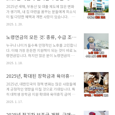
1학기 학자금 대출, 무엇이 달라졌을..
대출: 평균 0.83% → 0.11% (0.72%p 인하)5
2025년 새해, 부동산 및 대출 제도에 많은 변화
대 시중은행:주담대: 0.55~0.75%p 인하기타 담
가 생기며, 내 집 마련을 꿈꾸는 분들에게 희소식
보대출: 0.08%p 인하신용대출: 0.61~0.69%p
이 될 다양한 혜택과 개편 사항이 있습니다. 신
인하저축은행권:고정금리 주담대: 1.64% →
생아 특례대출 소득요건 완화 ✔️ 대상 주택: 9억
1.24% (0.4%p 인하)변동금리 신용대출:
2025. 1. 20.
원 이하 주택✔️ 대출 조건: 연 1.6% ~ 3.3%의 저
1.64% → 1.33% (0.31%p 인하) ✓ 적용 대상
금리, 최대 5억원 한도✔️ 변경 내용: 맞벌이 소
및 시기2025년 1월 13일 이후 체결되는..
노령연금의 모든 것: 종류, 수급 조건, 시기, 신청 방법까지 알아보기
득요견: 연 2억 원 → 연 2.5억 원 (2025년 1월
~2027년 말 한시적 적용) 추가 출산 시 우대금
누구나 나이가 들수록 안정적인 노후를 고민합니
리: 0.2% → 0.4% 주택청약종합저축 소득공제
다. 이때 가장 든든한 지원책이 되는 것이 바로 노
혜택 확대✔️ 배우자도 소득공제 가능: 세대주뿐
령연금입니다. 하지만 많은 분이 노령연금의 종
아니라 배우자도 연간 납입액의 40%, 최대 300
류, 수급 조건, 그리고 수급 시기에 대해 잘 알지
만 원 공제 가능✔️ 청년우대형 저축 혜택: 이자
2025. 1. 18.
못하거나, 복잡한 과정 때문에 신청을 미루곤 합
소득세 비과세 대상 확대: 세대주 + 배우자 비과
니다.이 글에서는 노령연금에 대한 모든 정보를
세 한도: 500만 원 빌라..
2025년, 확대된 장학금과 육아휴직 혜택
쉽게 풀어드립니다. 노후 준비를 위해 반드시 알
아야 할 노령연금의 종류, 수급 요건, 신청 방법과
2025년, 대한민국의 정책 변화는 많은 사람들에
필요한 서류까지, 깔끔하게 정리해 드릴게요! 노
게 긍정적인 영향을 미칠 것으로 기대됩니다. 특
령연금의 종류: 국민연금과 기초연금 노령연금은
히 대학생 장학금 지원 확대와 육아휴직 급여 인
크게 국민연금 노령연금과 기초연금으로 나뉩니
상은 각각 학업과 육아로 고민하는 분들에게 새
다.✔️ 국민연금 노령연금국민연금 노령연금은 가
2025. 1. 17.
로운 희망을 주고 있는데요. 학비 부담을 덜고 더
입 기간과 소득 수준에 따라 결정됩니다.• 완전
많은 시간을 가족과 함께 보낼 수 있는 기회가 생
노령연금: 국민연금에 10년 이상 가입한 후 수급
2025년 전기차 보조금 개편, 구매자에게 무엇이 달라질까?
긴다면 어떨까요? 이번 포스팅에서는 2025년에