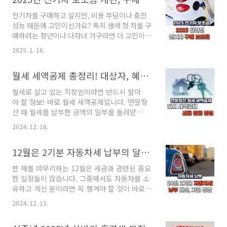
연령(현재 만 61~65세)에 도달하면 지급됩니
달라지는 주요 정책을 살펴보며, 이 변화가 우리
다..
전기차를 구매하고 싶지만, 비용 부담이나 충전
의 삶에 어떤 영향을 줄지 알아보겠습니다. 국가
성능 때문에 고민이신가요? 특히 생애 첫 차를 구
장학금, 더 많은 대학생을 위한 기회 2025학년도
매하려는 청년이나 다자녀 가구라면 더 고민이
부터 국가장학금 지원 대상이 대폭 확대됩니다.
깊어질 수 있습니다. 이런 걱정을 덜기 위해
기존에는 소득 8구간 이하만 혜택을 받을 수 있었
2025. 1. 16.
2025년부터 전기차 구매보조금 제도가 대대적
지만, 이제는 소득 9구간 이하 대학생까지 지원
으로 개편됩니다. 이번 개편안은 주행거리와 충
대상에 포함됩니다.✔️ 대상 확대: 100만 명에서
월세 세액공제 총정리! 대상자, 혜택, 신청방법까지 한눈에 확인
전속도 같은 성능을 중시하면서도 청년층과 실수
150만 명으로 지원 인원이 증가했습니다..
요자에게 더 많은 지원을 제공하는 것이 핵심입
월세로 살고 있는 직장인이라면 반드시 알아
니다. 변화된 내용을 한눈에 살펴보며, 어떤 혜택
야 할 정보! 바로 월세 세액공제입니다. 연말정
을 누릴 수 있을지 알아보겠습니다. 성능 우수 전
산 때 월세를 납부한 금액의 일부를 돌려받
기차에 더 많은 보조금 제공 2025년부터 전기차
을 수 있는 제도인데요. 올해부터는 세액공제 대
성능 기준이 대폭 강화됩니다.✔️ 주행거리 보조
2024. 12. 18.
상과 혜택이 확대되어 더 많은 근로자들이 혜택
금 차등 확대:• 중·대형 전기차는 1회 충전 주행
을 받을 수 있게 되었습니다. 월세 세액공제 공
거리 기준이 기존 400km에서 440km로 상향됩
12월은 2기분 자동차세 납부의 달! 납부 대상, 기간, 방법 완벽 정리
제 대상자와 대상 주택, 혜택, 신청방법까지 꼼
니다.• 경·소형 전기차의 기준도 250km에서
꼼하게 살펴보세요! 월세 세액공제 대상자 & 대
280k..
한 해를 마무리하는 12월은 세금과 관련된 중요
상 주택 먼저 월세 세액공제를 받으려면 공제 대
한 일정들이 많습니다. 그중에서도 자동차를 소
상자와 대상 주택 기준에 부합해야 합니다.구분
유하고 계신 분이라면 꼭 챙겨야 할 것이 바로 2
세부 기준공제 대상자- 총 급여 8,000만 원 이하
기분 자동차세 납부인데요. 12월 자동차세 납
(종합소득 금액 7,000만 원 이하) 근로자- 무주택
2024. 12. 15.
부 대상, 기간, 그리고 편리한 납부 방법까지 쉽
세대의 세대주 또는 세대원- 임대차계약증서상
고 친근하게 알려드릴게요. 12월 자동차세 납
주소지로 전입신고 완료된 경우 (주민등록등본과