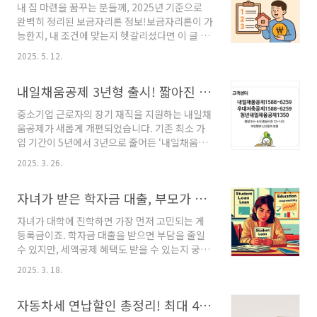
내 집 마련을 꿈꾸는 분들께, 2025년 기준으로
(1) 재무부의 국채 발행 → 금리 상승국채 = 정부의 부채 증서. 발행
완벽히 정리된 보금자리론 정보!보금자리론이 가
이 늘면 채권 공급↑수요 대비 공급이 많으면 이자(=수익률, 금리)
능한지, 내 조건에 맞는지 헷갈리셨다면 이 글 하
를 높여야 팔림결과적으로 채권금리 상승..
나로 정리해보세요!보금자리론이란?정부(한국
2025. 5. 12.
주택금융공사)가 운영하는 고정금리 장기 주택담
보대출 상품.무주택자, 생애최초 구입자 등을 대
내일채움공제 3년형 출시! 짧아진 가입 기간과 더 커진 혜택
상으로 금리와 조건을 완화해 지원하는 정책 대
출입니다.보금자리론 2025년 조건은?✅ 주택 가
중소기업 근로자의 장기 재직을 지원하는 내일채
격실제 매매가와 KB시세 모두 6억 원 이하둘 중
움공제가 새롭게 개편되었습니다. 기존 최소 가
하나라도 6억 초과 시 신청 불가✅ 소득 기준
입 기간이 5년에서 3년으로 줄어든 ‘내일채움공
(2025년 개정 반영)미혼 개인: 연소득 7천만 원
제 3년형’이 출시되었는데요. 가입 기간이 짧아
이하부부합산: 7천만 원 이하신혼부부: 8,500만
2025. 3. 26.
졌지만, 혜택은 여전히 강력합니다.이번 글에서
원 이하자녀 1명: 9,000만 원 이하자녀 2명 이상
는 내일채움공제 3년형의 혜택, 가입 대상, 신청
(다자녀): 1억 원 이하전세사기 피해자: 소득 기
자녀가 받은 학자금 대출, 부모가 세액공제 받기
방법 등을 쉽게 정리해 드릴게요.✅ 내일채움공
준 없음대출 한도조건최대 대출 한도기본..
제란?내일채움공제는 중소·중견기업 근로자의
자녀가 대학에 진학하면 가장 먼저 고민되는 게
장기 재직과 자산 형성을 돕기 위해 정부가 운영
등록금이죠. 학자금 대출을 받으면 부담을 줄일
하는 정책금융 상품이에요.근로자가 일정 기간
수 있지만, 세액공제 혜택도 받을 수 있는지 궁금
공제금을 적립하면, 기업이 추가로 지원금을 납
하실 텐데요. 특히 부모님이 대신 상환하면 공제
부합니다.만기 시 근로자는 자신이 낸 금액보다
2025. 3. 18.
를 받을 수 있을까요? 오늘은 학자금 대출과 교육
훨씬 많은 금액을 돌려받을 수 있습니다.기존에
비 세액공제에 대해 자세히 알아보겠습니다. 1️⃣
는 최소 5년 이상 가입해야 했지만, 이제는 3년형
자동차세 연납할인 총정리! 최대 4.57% 할인받는 법 & 카드사별 무이자 혜택
학자금 대출을 받으면 세액공제가 가능할까?✅
이 새롭게 출시되었습니다.💰 내일채움공제 3년