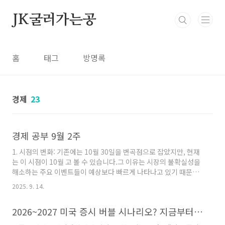
본문 바로가기
JK굴러가는공
홈
태그
방명록
경제
23
경제 공부 9월 2주
1. 시점의 변화: 기존에는 10월 30일을 변곡점으로 잡았지만, 현재
는 이 시점이 10월 고 볼 수 있습니다.그 이유는 시장의 불확실성을
해소하는 주요 이벤트들이 예상보다 빠르게 나타나고 있기 때문입
니다. 투자자들은 불확실성이 해소될 때 가장 빠르게 반응하는데,
2025. 9. 14.
현재 진행 중인 정책 및 발언 변화가 그 신호를 주고 있습니다.2. 파
월 의장의 기조 변화 (잭슨홀 미팅)과거 입장: 파월은 그동안 관세로
2026~2027 미국 증시 버블 시나리오? 지금부터 준비해야 할 이유
인한 물가 상승을 우려했습니다. 즉, 관세라는 외부 요인이 물가를
높일 수 있다고 보고, 금리 인하를 서두르지 않으려는 태도를 유지