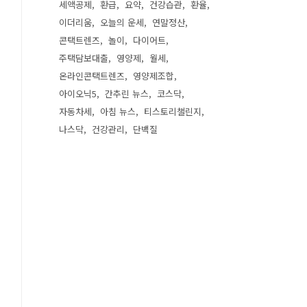
세액공제
환급
요약
건강습관
환율
이더리움
오늘의 운세
연말정산
콘택트렌즈
놀이
다이어트
주택담보대출
영양제
월세
온라인콘택트렌즈
영양제조합
아이오닉5
간추린 뉴스
코스닥
자동차세
아침 뉴스
티스토리챌린지
나스닥
건강관리
단백질