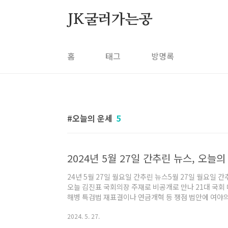
본문 바로가기
JK굴러가는공
홈
태그
방명록
오늘의 운세
5
2024년 5월 27일 간추린 뉴스, 오늘
24년 5월 27일 월요일 간추린 뉴스5월 27일 월요일 간추린 아침뉴
오늘 김진표 국회의장 주재로 비공개로 만나 21대 국회 
해병 특검법 재표결이나 연금개혁 등 쟁점 법안에 여야의
입니다. ● 한일중 정상이 오늘 한자리에 모여 3국 협력 방안을 논의하고 공동선언문을 발표합니
2024. 5. 27.
다. 북핵 문제 등에 대해 의미 있는 결과가 도출될지 관
주재로 일본과 중국 대표단을 환영하는 만찬도 열렸습니다. ● 한국판 나사, 우주항공청이 