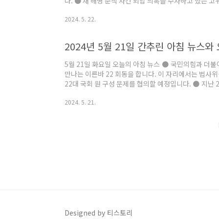
다. ● 채 해병 순직 사건 외압 의혹을 수사하고 있는
사령관과 박정훈 전 해병대 수사단장을 한번에 불렀습니
2024. 5. 22.
습니다. 김 사령관은 해병대에 상처를 준다는 이유로 대
대통령 지시에 따라 서방의 위협에 대응하기 위한 전술
거센 공세 속에 유럽연합은 러시아 동결자산에서 나온 
2024년 5월 21일 간추린 아침 뉴스와
로 결정했습니다. ● 영국 런던에서 출발해 싱가포..
5월 21일 화요일 오늘의 아침 뉴스 ● 국민의힘과 
만나는 이른바 22 회동을 합니다. 이 자리에서는 법사
22대 국회 원 구성 문제를 협의할 예정입니다. ● 지난 
검법에 대해 윤석열 대통령이 오늘 거부권을 행사할 전망
2024. 5. 21.
실장 등이 그 불가피성을 설명하는 방안도 검토 중입니다
게 명품 가방을 전달하는 영상을 찍어 보도한 서울의소리
받고 귀가했습니다. 백 대표는 제3의 인물에 대한 인사 
했다고 밝혔습니다. ● 채 해병 순직 사건 ..
Designed by 티스토리