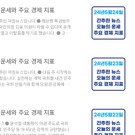
 출근해 근무를 시작합니다. 우리나라 우주
의 운세와 주요 경제 지표
일 간추린 아침뉴스입니다.● 채상병 특검법의
국민의힘 김웅 의원이 따를 수 없다며 공개
이탈표를 막기로 했습니다. ● 고위
 격노설과 관련한 전화 통화 녹취를 확보
이 없다는 김 사령관의 주장을 뒤집는 증거
힌 뒤 나가지 말고 차라리 회초리를 들어달
의 운세와 주요 경제 지표
스입니다. ● 다음 주 시작하는
가졌습니다. 실천하는 개혁 국회를 내건 민주
는 국회 만들기와 함께 당원권 강화에 대
것이라 밝혔고 더불어민주당은 찬성표를 던
 화를 냈다는 이른바 VIP 격노설과 관련
의 운세와 주요 경제 지표
 뉴스● 윤석열 대통령이 야권 주도로 국회
. 민주당 등 야 6당은 강력히 규탄했습니