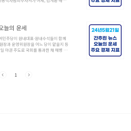
 고위공직자범죄수사처가 어제, 김계환 해병대
다. 대질 조사를 계획했는데, 이게 무산됐
질 조사를 거부했습니다. ● 러시아가 푸틴
핵훈련을 시작했다고 밝혔습니다. 러시아의
수익으로 우크라이나에 무기 등을 지원하기
 오늘의 운세
더불어민주당이 원내대표·원내수석들이 함께
위원장과 운영위원장을 어느 당이 맡을지 등
2일 야권 주도로 국회를 통과한 채 해병 특
입니다. 거부권 행사 뒤에는 정진석 비서
. ● 최재영 목사와 공모해 김건희 여사에
 백은종 대표가 8시간 넘게 검찰 조사를
청탁 내용이 담긴 메신저 대화 내역을 제출
1