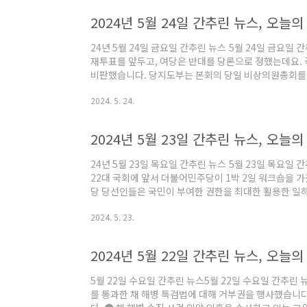
일 문을 열었습니다. 청장을 포함해 110명의 직원들이
2024년 5월 24일 간추린 뉴스, 오늘
정책을 전담하는 컨트롤타워로서 우주..
24년 5월 24일 금요일 간추린 뉴스 5월 24일 금요
재투표를 앞두고, 여당은 반대를 당론으로 정했는데요. 
비판했습니다. 당지도부는 본회의 당일 비상의원총회를 열고 
공직자범죄수사처가 김계환 사령관의 휴대전화에서 VIP
2024. 5. 24.
한 것으로 확인됐습니다. 그동안 VIP 격노설을 말한 적
를 확보한 겁니다. ● 국회의장 경선에서 추미애 당선자가 탈락한 뒤 당원들 탈당이 이어지자, 이재
명 대표가 직접 나섰습니다. 2만 명 넘게 탈당했다고 밝
2024년 5월 23일 간추린 뉴스, 오늘
라 편지를 쓰기도 했습니다. ● 검찰이..
24년 5월 23일 목요일 간추린 뉴스 5월 23일 목요일 간추린 아침뉴
22대 국회에 앞서 더불어민주당이 1박 2일 워크숍을 
당 당선인들은 국민이 부여한 권한을 최대한 활용한 일하
한 의지를 다졌습니다. ● 오는 28일 채 해병 특검법 재표결을 앞두고 여야의 설득전이 벌어지고
2024. 5. 23.
있습니다. 국민의힘은 특검법 반대를 당론으로 채택할 
져달라고 여당 의원들에게 편지를 보냈습니다. ● 채 상병 특검법에 대해 윤석열 대통령이 결국 거
부권을 행사한 가운데 윤 대통령이 수사 결과를 보고 받고
2024년 5월 22일 간추린 뉴스, 오늘
해 그동안은 박정훈 전 해병대 수사..
5월 22일 수요일 간추린 뉴스5월 22일 수요일 간추린
를 통과한 채 해병 특검법에 대해 거부권을 행사했습니다