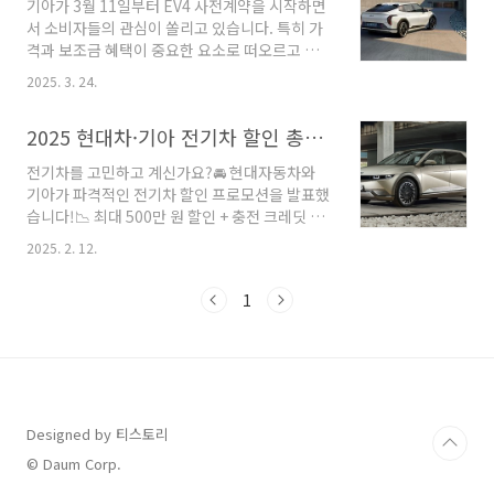
기아가 3월 11일부터 EV4 사전계약을 시작하면
감할 수 있어요!2025년 기준국고 보조금 최대
서 소비자들의 관심이 쏠리고 있습니다. 특히 가
680만 원지자체별 보조금 추가 (최대 500만 원
격과 보조금 혜택이 중요한 요소로 떠오르고 있
이상)총 합산 최대 1,200만 원 절약 가능5월이
는데요. EV3보다 높은 가격이지만, 보조금 적용
중요한 이유는?3~4월 공고된 예산이 5월부터 소
2025. 3. 24.
시 3000만 원대에 구매가 가능하다고 합니다.🔹
진 가속화인기 차종은 조기 마감 (아이오닉5, 모
1. 기아 EV4 출시일 및 주요 스펙기아 EV4는 기
델3 등)5월 신청 → 6~7월 출고 타이밍 좋음출고
2025 현대차·기아 전기차 할인 총정리! 실구매가 & 혜택 비교
아가 국내에 선보이는 네 번째 전용 전기차로, 기
지연 시 보조금 미지급 사례 다수 발..
존 SUV 중심의 EV 라인업(EV3, EV6, EV9)에 세
전기차를 고민하고 계신가요?🚘 현대자동차와
단 모델을 추가하며 선택지를 넓혔습니다.배터리
기아가 파격적인 전기차 할인 프로모션을 발표했
용량: 스탠다드 58.3kWh, 롱레인지 81.4kWh최
습니다!📉 최대 500만 원 할인 + 충전 크레딧 혜
대 주행거리(산업부 인증 기준):스탠다드:
택까지!🔍 어떤 차종이 얼마나 할인되는지?💰 실
382km (17인치 휠 기준)롱레인지: 533km (17
2025. 2. 12.
구매가는 얼마인지?📢 2025년 전기차 구매 혜택
인치 휠 기준)충전 성능:350kW급 초급속 충전
을 한눈에 정리해드릴게요!🎯 1. 현대자동차 전
지원10% → 80% 충전 시간: 롱레인지 31분, 스
1
기차 할인 혜택 총정리!🚘 현대차는 9개 전기차
탠..
모델에 대해 기본 할인 + 월별 재고 할인을 제공
합니다.차종별 최대 300~500만 원 혜택!✅ 할인
대상 차종 및 금액차종할인 금액아이오닉 5, 아이
오닉 6300만 원코나 일렉트릭400만 원포터 II 일
렉트릭, ST1500만 원아이오닉 5 N, 캐스퍼 일렉
Designed by 티스토리
트릭100만 원GV60 (제네시스)300만 원G80 전
동화 모델차량 가격의 5% 할인 💡 추가 혜택:✔️
© Daum Corp.
'20..