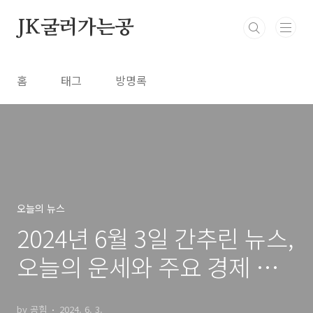
본문 바로가기
JK굴러가는공
홈
태그
방명록
오늘의 뉴스
2024년 6월 3일 간추린 뉴스,
오늘의 운세와 주요 경제 지
표
by 공힘
2024. 6. 3.