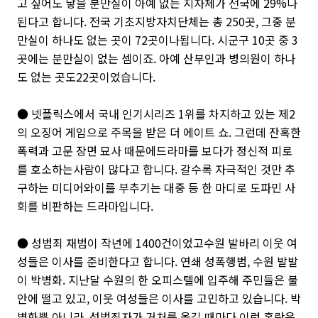
고 싶어도 낳을 분만실이 아예 없는 지자체가 전국에 29%나
된다고 합니다. 전국 기초지방자치단체는 총 250곳, 그중 분
만실이 하나도 없는 곳이 72곳이나됩니다. 시군구 10곳 중 3
곳에는 분만실이 없는 셈이죠. 아예 산부인과 병의원이 하나
도 없는 곳도22곳이었습니다.
● 넷플릭스에서 국내 인기시리즈 1위를 차지하고 있는 제2
의 오징어 게임으로 주목을 받은 더 에이트 쇼. 그런데 잔혹한
폭력과 고문 장면 묘사 때문에드라마를 보다가 정신적 피로
를 호소하는사람이 많다고 합니다. 갈수록 자극적인 것만 추
구하는 미디어와이를 부추기는 대중 등 한 마디로 도파민 사
회를 비판하는 드라마입니다.
● 성범죄 재범이 작년에 1400건이었고수원 발바리 이웃 여
성들은 이사를 준비한다고 합니다. 연쇄 성폭행범, 수원 발발
이 박병화. 지난달 수원의 한 오피스텔에 입주해 주민들은 불
안에 떨고 있고, 이웃 여성들은 이사를 고민하고 있습니다. 박
병화뿐 아니라, 성범죄자가 거처를 옮길 때마다 이런 혼란은