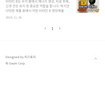
비타민 B는 우리 몸에서 에너지 생성, 피로 회복,
보이지만, 오히려 피로를 더 악화시킵니다! 😨그
신경 건강 유지 등 중요한 역할을 합니다. 하지만
렇다면, 아침에 꼭 지켜야 할 건강 습관은 무엇일
다양한 제품 중에서 어떤 비타민 B 영양제를 선
까요? 지금부터 에너지를 끌어올리는 아침 루틴
택해야 할지 고민하는 분들도 많죠. 잘못된 선택
5가지를 알려드릴게요! 💪1️⃣ 알람은 하나만 설
2024. 11. 26.
은 효과를 보지 못하거나 부작용을 초래할 수 있
정하고 바로 일어나기!"5분만 더..."가 하루를 망
습니다. 이번 글에서는 비타민 B 영양제를 고를
친다?알람을 여러 개 맞춰놓고 끄는 것을 반복하
1
때 꼭 알아야 할 기준과 주의사항을 쉽게 정리해
면 수면 관성이 길어져 피로가 더 심..
보겠습니다. 이 정보를 통해 건강한 선택을 하시
길 바랍니다.비타민 B군, 골고루 함유되어 있는
지 확인하세요비타민 B는 B1(티아민), B2(리보
플라빈), B6(피리독신), B12(코발라민) 등 여러
종류로 구성된 복합체입니다. 이들은 각기 다른
Designed by 티스토리
기능을 하면서도 서로를 보완해주는 역할을 하므
로 모든 비타민 B군이 균형 있게 포함된 영양제
© Daum Corp.
를 선택하는 것이 중요합니다.특히,● ..