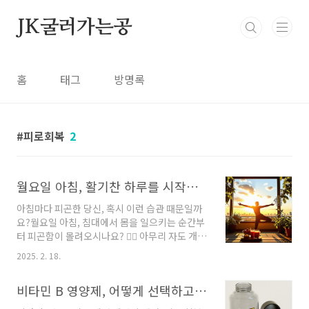
본문 바로가기
JK굴러가는공
홈
태그
방명록
피로회복
2
월요일 아침, 활기찬 하루를 시작하는 5가지 건강 습관!
아침마다 피곤한 당신, 혹시 이런 습관 때문일까
요?월요일 아침, 침대에서 몸을 일으키는 순간부
터 피곤함이 몰려오시나요? 😵‍💫 아무리 자도 개운
하지 않고, 하루 종일 무기력한 기분이라면 잘못
2025. 2. 18.
된 아침 습관이 원인일 수 있습니다.🚨 알람을 여
러 개 설정하는 습관🚨 찬물을 마시며 정신을 깨
비타민 B 영양제, 어떻게 선택하고 섭취할까?
우는 습관🚨 단 음식으로 아침 식사를 대신하는
습관이런 행동들은 잠깐은 도움이 되는 것처럼