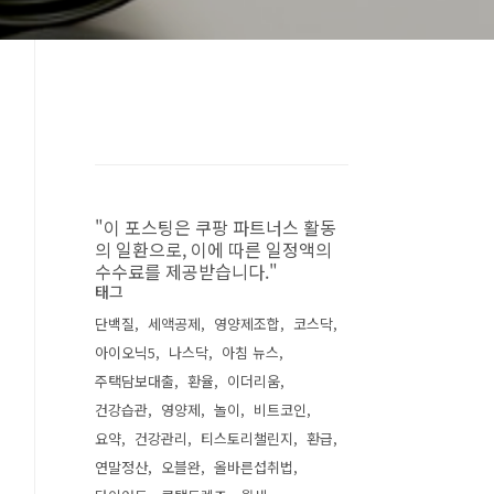
"이 포스팅은 쿠팡 파트너스 활동
의 일환으로, 이에 따른 일정액의
수수료를 제공받습니다."
태그
단백질
세액공제
영양제조합
코스닥
아이오닉5
나스닥
아침 뉴스
주택담보대출
환율
이더리움
건강습관
영양제
놀이
비트코인
요약
건강관리
티스토리챌린지
환급
연말정산
오블완
올바른섭취법