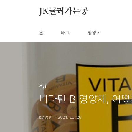
본문 바로가기
JK굴러가는공
홈
태그
방명록
건강
비타민 B 영양제, 어
by 공힘
2024. 11. 26.