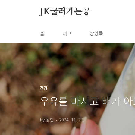
본문 바로가기
JK굴러가는공
홈
태그
방명록
건강
우유를 마시고 배가 아
by 공힘
2024. 11. 27.