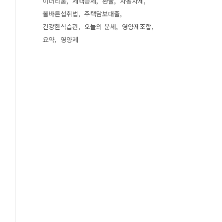
이더리움
세액공제
환율
자동차세
올바른섭취법
주택담보대출
건강한식습관
오늘의 운세
영양제조합
요약
영양제