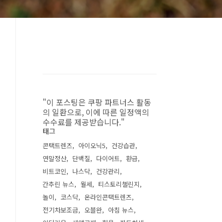
"이 포스팅은 쿠팡 파트너스 활동
의 일환으로, 이에 따른 일정액의
수수료를 제공받습니다."
태그
콘택트렌즈
아이오닉5
건강습관
연말정산
단백질
다이어트
환급
비트코인
나스닥
건강관리
간추린 뉴스
월세
티스토리챌린지
놀이
코스닥
온라인콘택트렌즈
전기차보조금
오블완
아침 뉴스