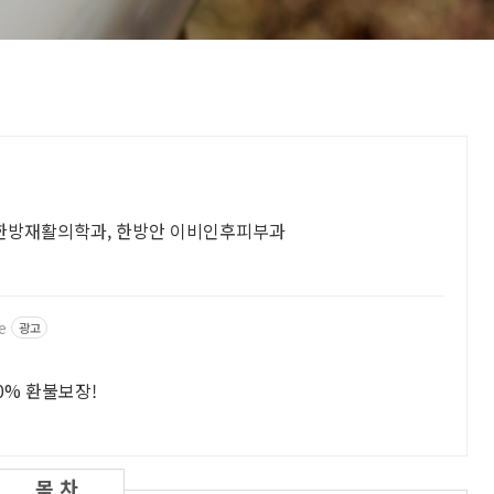
, 한방재활의학과, 한방안 이비인후피부과
e
광고
0% 환불보장!