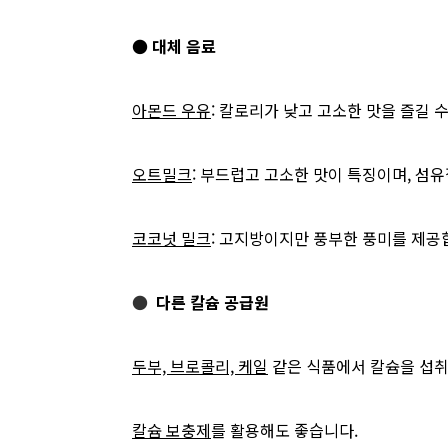
●
대체 음료
아몬드 우유
: 칼로리가 낮고 고소한 맛을 즐길 
오트밀크
: 부드럽고 고소한 맛이 특징이며, 섬
코코넛 밀크
: 고지방이지만 풍부한 풍미를 제공
●
다른 칼슘 공급원
두부, 브로콜리, 케일
같은 식품에서 칼슘을 섭취
칼슘 보충제
를 활용해도 좋습니다.