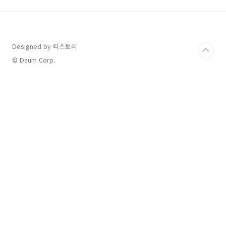
차 빈자리 확인 – 현재 이용 가능한 주차 구역을
실시간으로 확인해 시간을 절약할 수 있어요.🏢
실내 내비게이션 기능 – 주차 후 터미널 내부 이
동 경로까지 안내해주므로 초행길도 문제없어요.
Designed by 티스토리
📊 공간 정보 활용 – 제1·2터미널 2만7000개 주
차면 데이터화로 빈자리 찾기가 쉬워졌어요. 2.
© Daum Corp.
인천공항 주차 내비 앱, 이렇게 ..