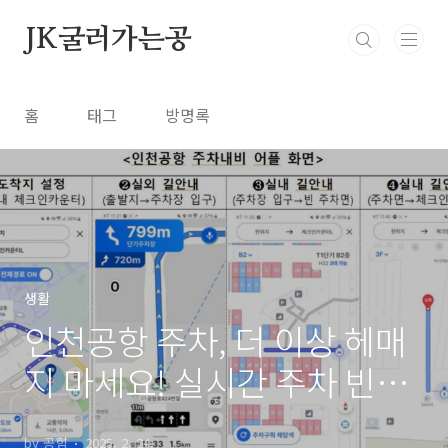
본문 바로가기
JK굴러가는공
홈
태그
방명록
생활
인천공항 주차, 더 이상 헤매
지 마세요! 실시간 주차 빈자
리 확인
by 공힘
2025. 2. 24.