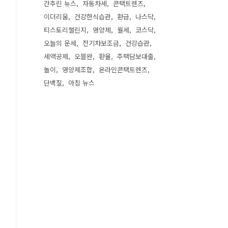
간추린 뉴스
자동차세
콘택트렌즈
이더리움
건강한식습관
환급
나스닥
티스토리챌린지
영양제
월세
코스닥
오늘의 운세
전기차보조금
건강습관
세액공제
오블완
환율
주택담보대출
놀이
영양제조합
온라인콘택트렌즈
단백질
아침 뉴스