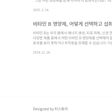
"그럼 어떤 영양제를 함께 먹어야 더 효과적인가요?"라고 
이밍 보기 Click!!⬇️⬇️⬇️2025.02.05 - [건강] -
2025. 2. 14.
까? 영양제 섭취 타이밍 총정리! 언제 먹어야 효과적일
요?하지만 아무 때나 먹으면 효과가 반감될 수도 있습니다
라 흡수율과 효능이 달라진다는 사실, 알고 계셨나jkbal
비타민 B 영양제, 어떻게 선택하고 섭
다! ..
비타민 B는 우리 몸에서 에너지 생성, 피로 회복, 신경 
다양한 제품 중에서 어떤 비타민 B 영양제를 선택해야 
효과를 보지 못하거나 부작용을 초래할 수 있습니다. 이번
알아야 할 기준과 주의사항을 쉽게 정리해 보겠습니다. 
2024. 11. 26.
니다.비타민 B군, 골고루 함유되어 있는지 확인하세요비타
B6(피리독신), B12(코발라민) 등 여러 종류로 구성된
면서도 서로를 보완해주는 역할을 하므로 모든 비타민 
것이 중요합니다.특히,● ..
Designed by 티스토리