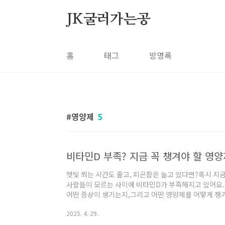
본문 바로가기
JK굴러가는공
홈
태그
방명록
영양제
5
비타민D 부족? 지금 꼭 챙겨야 할 영양
햇빛 쬐는 시간도 줄고, 피곤함은 늘고 있다면?혹시 지금
사람들이 모르는 사이에 비타민D가 부족해지고 있어요.
어떤 증상이 생기는지,그리고 어떤 영양제를 어떻게 챙
하는 중요한 역할비타민D는 사실 비타민이라기보다 호
2025. 4. 29.
칼슘 흡수를 도와 뼈 건강을 지키는 것이죠! 🦴면역력 강화
지 기능 유지 🧠부족하면 나타나는 증상비타민D가 부족