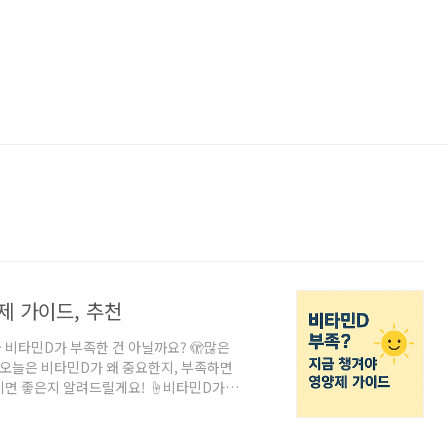
제 가이드, 추천
 비타민D가 부족한 건 아닐까요? 🫣많은
오늘은 비타민D가 왜 중요한지, 부족하면
기면 좋은지 알려드릴게요! ☝️비타민D가
르몬에 가까운 영양소예요.가장 큰 역할은
 🛡️우울감 완화 😊심장 질환 예방 ❤️인
해지면 우리 몸은 다양한 신호를 보내요.