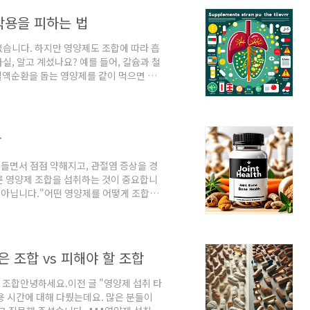
함 😩감기에 잘 걸림 🤧뼈나 근육 통증
작용을 피하는 법
습니다. 하지만 영양제도 조합에 따라 흡
, 알고 계셨나요? 예를 들어, 칼슘과 철
혈액순환을 돕는 영양제를 같이 먹으면 혈전
취는 간에 부담을 줄 수 있어 주의가 필요합
 영양제 조합과 함께, 간 건강을 위해 피
수율이 떨어지거나 부작용이 심해지는 영양
슘, 철분, 아연)칼슘, 마그네슘, 철분, 아
합
 들면서 점점 약해지고, 관절염 증상을 경
른 영양제 조합을 섭취하는 것이 중요합니
은 아닙니다."어떤 영양제를 어떻게 조합해
위해 함께 섭취하면 좋은 최적의 영양제 조
 건강을 위한 필수 영양제관절 건강을 지키
합니다. 다음은 관절 건강을 위해 필수적인
절 통증 완화🔹 MSM(메틸설포닐메탄) -
은 조합 vs 피해야 할 조합
할 조합안녕하세요.이전 글 "영양제 섭취 타
용 시간에 대해 다뤘는데요. 많은 분들이