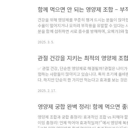
지금 이런 증상 겪고 있다면 체크! ✅자주 피곤하고 무기력
함께 먹으면 안 되는 영양제 조합 – 부
💢우울하거나 기분 저하 😔집중력 저..
건강을 위해 영양제를 꾸준히 챙겨 드시는 분들이 많아졌
수율이 떨어지거나 오히려 부작용을 유발할 수 있다는 사실
분을 함께 섭취하면 서로 흡수를 방해하며, 오메가3와 
응고가 어려워질 수도 있습니다.또한, 지나친 영양제 섭
2025. 3. 5.
니다. 오늘은 흡수율을 낮추거나 부작용을 일으킬 수 있는
해야 할 영양제 조합까지 정리해 드리겠습니다. 1. 흡
제 조합① 볼륨이 큰 미네랄들끼리 섭취할 때 (칼슘, 마그네
관절 건강을 지키는 최적의 영양제 조
연 같은 미네랄은 위장에서 서로 흡수..
✅ 관절 건강, 단순한 영양제로 해결될까?관절은 나이가
험하는 사람들이 많아지고 있습니다. 특히 초기에 올바
다. 하지만 단순히 한 가지만 먹는다고 효과를 보는 것
서 먹어야 가장 효과적일까?" 이 글에서는 관절 건강을 
2025. 2. 17.
합과 올바른 섭취 방법을 소개해 드리겠습니다.1️⃣ 관절
려면 단순히 한 가지 성분이 아닌 복합적인 관리가 필요
주요 영양제입니다.🔹 글루코사민 - 연골 형성을 돕고 관
영양제 궁합 완벽 정리! 함께 먹으면 좋
항염 작용 및 관절 유연성 개선🔹 콘드..
영양제 조합과 궁합 총정리! 효과적인 조합 vs 피해야 
이밍 총정리! 언제 먹어야 효과적일까?"에서 영양제 복