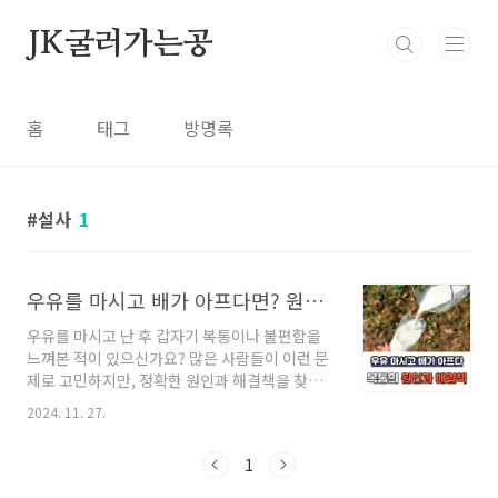
본문 바로가기
JK굴러가는공
홈
태그
방명록
설사
1
우유를 마시고 배가 아프다면? 원인과 해결책 알아보기
우유를 마시고 난 후 갑자기 복통이나 불편함을
느껴본 적이 있으신가요? 많은 사람들이 이런 문
제로 고민하지만, 정확한 원인과 해결책을 찾지
못해 스트레스를 받곤 합니다. 오늘은 우유 섭취
2024. 11. 27.
후 나타나는 복통의 원인을 알아보고, 일상 속에
서 실천할 수 있는 해결책을 제시해 드리겠습니
1
다. 우유가 원인이 되는 이유는? 우유를 마신 후
복통이 발생하는 가장 일반적인 원인은 유당불내