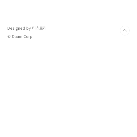
증입니다. 유당불내증은 우유에 포함된 '유당'을
분해하는 효소인 락타아제가 부족하거나 결핍된
상태에서 발생합니다. 이 효소가 부족하면 유당
이 소장에서 분해되지 못하고 대장으로 넘어가
Designed by 티스토리
발효되며 가스와 복통을 유발합니다.● 증상: 복
통, 설사, 복부 팽만감 등이 나타날 수 있습니
© Daum Corp.
다.● 발생 빈도: 한국인을 포함한 동아시아 사람
들 중 상당..