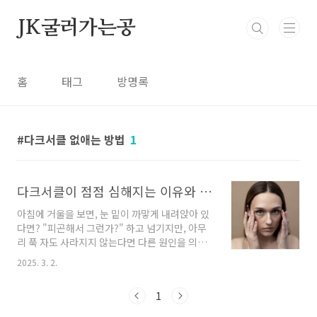
본문 바로가기
JK굴러가는공
홈
태그
방명록
다크서클 없애는 방법
1
다크서클이 점점 심해지는 이유와 효과적으로 없애는 방법
아침에 거울을 보면, 눈 밑이 까맣게 내려앉아 있
다면? "피곤해서 그런가?" 하고 넘기지만, 아무
리 푹 자도 사라지지 않는다면 다른 원인을 의심
해야 합니다. 사실 다크서클은 단순히 피로 때문
2025. 3. 2.
이 아니라 신체적인 요인이나 건강 문제가 원인
일 수도 있는데요. 오늘은 다크서클이 심해지는
1
이유와 효과적인 완화 방법을 알려드릴게요!1.
다크서클이 생기는 이유🟡 원래 피부가 얇은 경