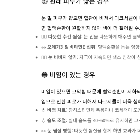
🟡 원래 피부가 얇은 경우
눈 밑 피부가 얇으면 혈관이 비쳐서 다크서클이 
면 혈액순환이 원활하지 않아 색이 더 짙어질 수
🧖‍♀️
따뜻한 수건 찜질
: 눈 밑을 따뜻하게 해주면 
🥜
오메가3 & 비타민E 섭취
: 혈액순환을 돕는 영
🙅‍♂️
눈 비비지 않기
: 자극이 지속되면 색소 침착이 
🔵 비염이 있는 경우
비염이 있으면 코막힘 때문에 혈액순환이 저하되고
염으로 인한 피로가 더해져 다크서클이 더욱 심
💊
비염 치료
: 항히스타민제 복용이나 코세척이 도움
💧
습도 조절
: 실내 습도를 40~60%로 유지하면 
👀
눈 찜질 병행
: 따뜻한 찜질을 함께 하면 효과가 