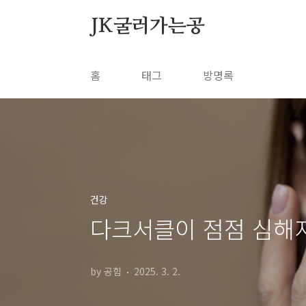
본문 바로가기
JK굴러가는공
홈
태그
방명록
건강
다크서클이 점점 심해
by 공힘
2025. 3. 2.