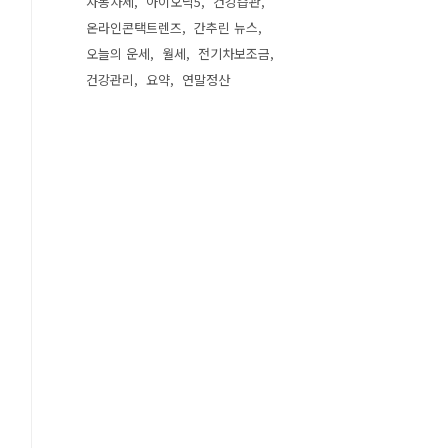
자동차세
아이오닉5
건강습관
온라인콘택트렌즈
간추린 뉴스
오늘의 운세
월세
전기차보조금
건강관리
요약
연말정산