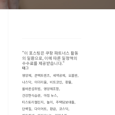
"이 포스팅은 쿠팡 파트너스 활동
의 일환으로, 이에 따른 일정액의
수수료를 제공받습니다."
태그
영양제
콘택트렌즈
세액공제
오블완
나스닥
이더리움
비트코인
환율
올바른섭취법
영양제조합
건강한식습관
아침 뉴스
티스토리챌린지
놀이
주택담보대출
단백질
다이어트
환급
코스닥