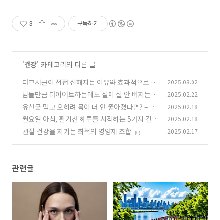
3
구독하기
'
건강
' 카테고리의 다른 글
다크서클이 점점 심해지는 이유와 효과적으로 없
2025.03.02
애는 방법
남들만큼 다이어트하는데도 살이 잘 안 빠지는 뜻
2025.02.22
(0)
밖의 이유
유산균 먹고 오히려 몸이 더 안 좋아졌다면? – 이
2025.02.18
(0)
것 때문일 수도!
월요일 아침, 활기찬 하루를 시작하는 5가지 건강
2025.02.18
(0)
습관!
관절 건강을 지키는 최적의 영양제 조합
2025.02.17
(0)
(0)
관련글