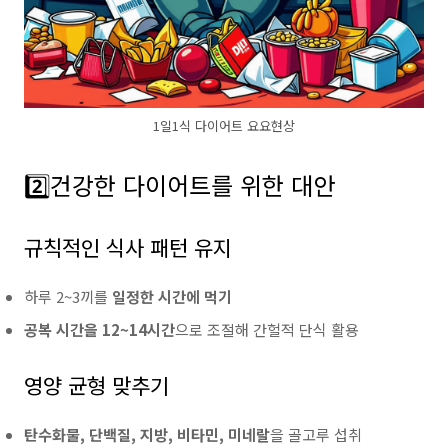
1일1식 다이어트 요요현상
2️⃣건강한 다이어트를 위한 대안
규칙적인 식사 패턴 유지
하루 2~3끼를
일정한 시간에 먹기
공복 시간을 12~14시간
으로 조절해 간헐적 단식 활용
영양 균형 맞추기
탄수화물, 단백질, 지방, 비타민, 미네랄
을 골고루 섭취