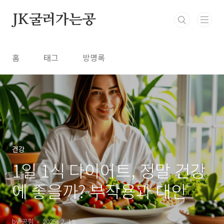
본문 바로가기
JK굴러가는공
홈
태그
방명록
건강
1일 1식 다이어트, 정말 건강
에 좋을까? 부작용과 대안
by 공힘
2025. 2. 19.