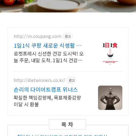
http://m.coupang.com
광고
1일1식 쿠팡 새로운 식생활 제
안
로켓프레시 신선한 건강 도시락! 오
늘 주문, 내일 도착. 1일1식 건강에
왜 좋은지 책으로 확인하세요.
http://dietwinners.co.kr/
광고
숀리의 다이어트캠프 위너스
확실한 책임감량제, 목표체중감량
미달 시 환불