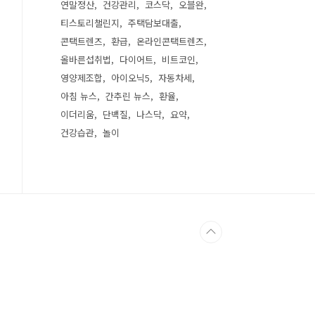
연말정산
건강관리
코스닥
오블완
티스토리챌린지
주택담보대출
콘택트렌즈
환급
온라인콘택트렌즈
올바른섭취법
다이어트
비트코인
영양제조합
아이오닉5
자동차세
아침 뉴스
간추린 뉴스
환율
이더리움
단백질
나스닥
요약
건강습관
놀이