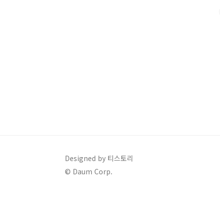
차세대 나라장터는 디지털 전환에 발맞춰 대대적인 개선
같습니다:✔️ 디지털 신기술 도입:AI, 빅데이터, 블록체..
Designed by 티스토리
© Daum Corp.