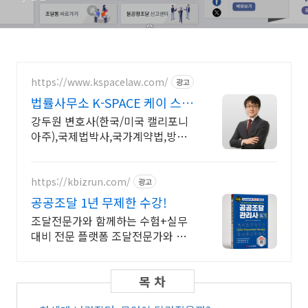
https://www.kspacelaw.com/
광고
법률사무소 K-SPACE 케이 스페
이스
강두원 변호사(한국/미국 캘리포니
아주),국제법박사,국가계약법,방위
산업법,공공조달 대기업법무팀출신,
국제거래,납품지체,방산계약,부정당
업자제재,국내외기업법무 자문/소
https://kbizrun.com/
광고
송
공공조달 1년 무제한 수강!
조달전문가와 함께하는 수험+실무
대비 전문 플랫폼 조달전문가와 함
께하는 케이비즈런