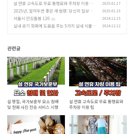
서비스 시행
설 연휴 고속도로 무료 통행료와 주차장 이용 팁
2025.01.17
(1)
2025년, 알아두면 좋은 새 법령: 당신의 일상에
2025.01.15
(1)
미치는 변화
서울시 안심돌봄 120
2024.12.15
(0)
(1)
실내 공기 정화에 도움을 주는 5가지 실내 식물
2024.12.12
(1)
관련글
설 명절, 국가보훈부 묘소 참배
설 연휴 고속도로 무료 통행료와
및 헌화 사진 전송 서비스 시행
주차장 이용 팁