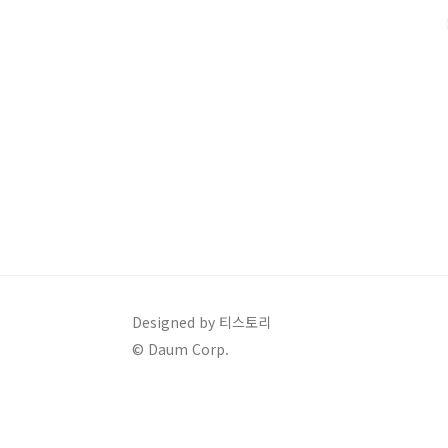
차세대 나라장터는 디지털 전환에 발맞춰 대대적인 개선
같습니다:✔️ 디지털 신기술 도입:AI, 빅데이터, 블록체..
Designed by 티스토리
© Daum Corp.