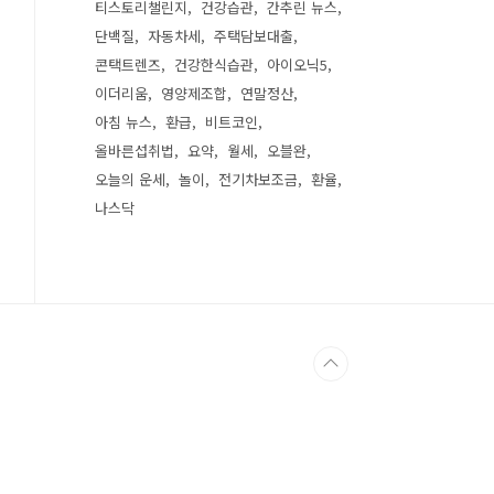
티스토리챌린지
건강습관
간추린 뉴스
단백질
자동차세
주택담보대출
콘택트렌즈
건강한식습관
아이오닉5
이더리움
영양제조합
연말정산
아침 뉴스
환급
비트코인
올바른섭취법
요약
월세
오블완
오늘의 운세
놀이
전기차보조금
환율
나스닥