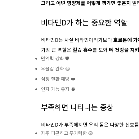
그리고
어떤 영양제를 어떻게 챙기면 좋은지
알려
비타민D가 하는 중요한 역할
비타민D는 사실 비타민이라기보다
호르몬에 가
가장 큰 역할은
칼슘 흡수
를 도와
뼈 건강을 지키
면역력 강화 🛡️
우울감 완화 😊
심장 질환 예방 ❤️
인지 기능 유지 🧠
부족하면 나타나는 증상
비타민D가 부족해지면 우리 몸은 다양한 신호를 
자주 피곤하고 무기력함 😩