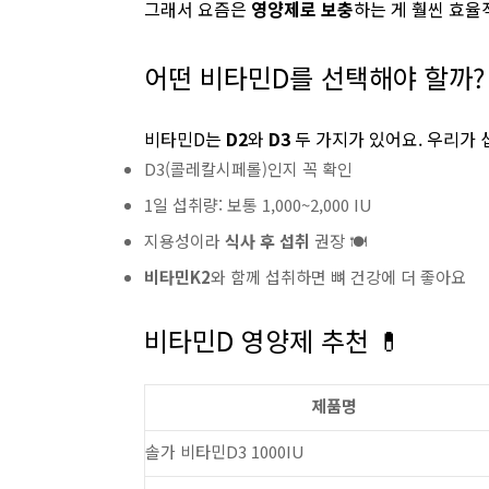
그래서 요즘은
영양제로 보충
하는 게 훨씬 효율
어떤 비타민D를 선택해야 할까?
비타민D는
D2
와
D3
두 가지가 있어요. 우리가 
D3(콜레칼시페롤)인지 꼭 확인
1일 섭취량: 보통 1,000~2,000 IU
지용성이라
식사 후 섭취
권장 🍽️
비타민K2
와 함께 섭취하면 뼈 건강에 더 좋아요
비타민D 영양제 추천 💊
제품명
솔가 비타민D3 1000IU