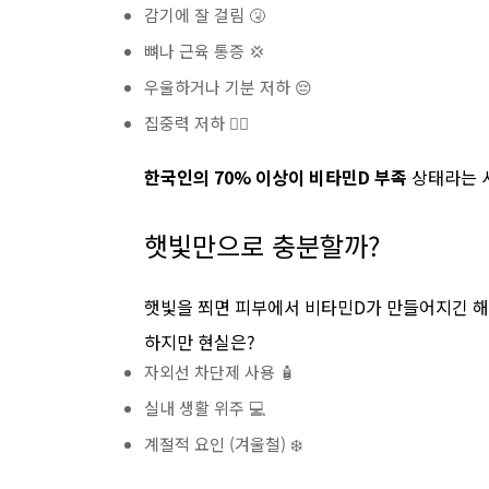
감기에 잘 걸림 🤧
뼈나 근육 통증 💢
우울하거나 기분 저하 😔
집중력 저하 😵‍💫
한국인의 70% 이상이 비타민D 부족
상태라는 
햇빛만으로 충분할까?
햇빛을 쬐면 피부에서 비타민D가 만들어지긴 해요
하지만 현실은?
자외선 차단제 사용 🧴
실내 생활 위주 💻
계절적 요인 (겨울철) ❄️