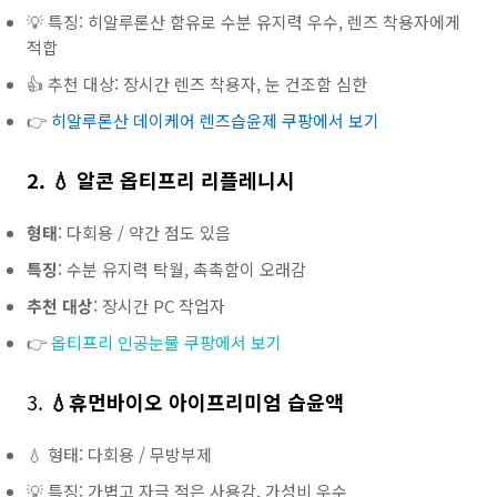
💡 특징: 히알루론산 함유로 수분 유지력 우수, 렌즈 착용자에게
적합
👍 추천 대상: 장시간 렌즈 착용자, 눈 건조함 심한
👉
히알루론산 데이케어 렌즈습윤제 쿠팡에서 보기
2. 💧 알콘 옵티프리 리플레니시
형태
: 다회용 / 약간 점도 있음
특징
: 수분 유지력 탁월, 촉촉함이 오래감
추천 대상
: 장시간 PC 작업자
👉
옵티프리 인공눈물 쿠팡에서 보기
3.
💧
휴먼바이오 아이프리미엄 습윤액
💧 형태: 다회용 / 무방부제
💡 특징: 가볍고 자극 적은 사용감, 가성비 우수