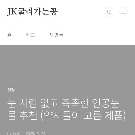
본문 바로가기
JK굴러가는공
홈
태그
방명록
건강
눈 시림 없고 촉촉한 인공눈
물 추천 (약사들이 고른 제품)
by 공힘
2025. 8. 24.