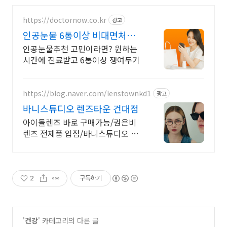
https://doctornow.co.kr
광고
인공눈물 6통이상 비대면처방 6
통 이상 한번에 처방 가능
인공눈물추천 고민이라면? 원하는
시간에 진료받고 6통이상 쟁여두기
https://blog.naver.com/lenstownkd1
광고
바니스튜디오 렌즈타운 건대점
아이돌렌즈 바로 구매가능/권은비
렌즈 전제품 입점/바니스튜디오 안
경/아이샤렌즈
2
구독하기
'
건강
' 카테고리의 다른 글