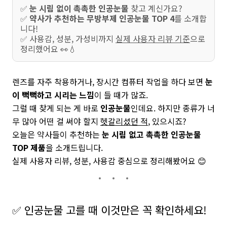
✅
눈 시림 없이 촉촉한 인공눈물
찾고 계신가요?
✅
약사가 추천하는 무방부제 인공눈물 TOP 4
를 소개합
니다!
✅ 사용감, 성분, 가성비까지
실제 사용자 리뷰 기준
으로
정리했어요 👀💧
렌즈를 자주 착용하거나, 장시간 컴퓨터 작업을 하다 보면
눈
이 뻑뻑하고 시리는 느낌
이 들 때가 많죠.
그럴 때 찾게 되는 게 바로
인공눈물
인데요. 하지만 종류가 너
무 많아 어떤 걸 써야 할지
헷갈리셨던 적
, 있으시죠?
오늘은 약사들이 추천하는
눈 시림 없고 촉촉한 인공눈물
TOP 제품
을 소개드립니다.
실제 사용자 리뷰, 성분, 사용감 중심으로 정리해봤어요 😊
✅ 인공눈물 고를 때 이것만은 꼭 확인하세요!