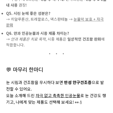
내 사용
권장!
Q5. 시린 눈에 좋은 성분은?
→ 히알루론산, 트레할로스, 덱스판테놀 →
눈물막 보호 + 자극
완화
Q6. 안과 인공눈물과 시중 제품 차이는?
→
안과 제품은 치료 목적
, 시중 제품은
일상적인 건조함 완화
에
적합합니다.
💬 마무리 한마디
눈 시림과 건조함을 무시하다 보면
만성 안구건조증
으로 발
전할 수 있어요.
오늘 소개해 드린
자극 없고 촉촉한 인공눈물
로 눈 건강도 챙
기고, 나에게 맞는 제품도 선택해 보세요! 👀💧