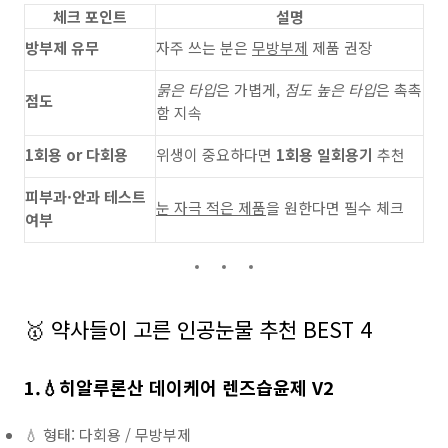
체크 포인트
설명
방부제 유무
자주 쓰는 분은
무방부제
제품 권장
묽은 타입
은 가볍게,
점도 높은 타입
은 촉촉
점도
함 지속
1회용 or 다회용
위생이 중요하다면
1회용 일회용기
추천
피부과·안과 테스트
눈 자극 적은 제품
을 원한다면 필수 체크
여부
🥇 약사들이 고른 인공눈물 추천 BEST 4
1.
💧
히알루론산 데이케어 렌즈습윤제 V2
💧 형태: 다회용 / 무방부제