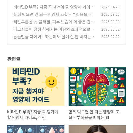
비타민D 부족? 지금 꼭 챙겨야 할 영양제 가이드,
2025.04.29
추천
함께 먹으면 안 되는 영양제 조합 – 부작용을 피
2025.03.05
(0)
하는 법
히알루론산 vs 콜라겐, 피부 보습에 더 좋은 건?
2025.03.03
(1)
다크서클이 점점 심해지는 이유와 효과적으로 없
2025.03.02
(0)
애는 방법
남들만큼 다이어트하는데도 살이 잘 안 빠지는 뜻
2025.02.22
(0)
밖의 이유
(0)
관련글
비타민D 부족? 지금 꼭 챙겨야
함께 먹으면 안 되는 영양제 조
할 영양제 가이드, 추천
합 – 부작용을 피하는 법