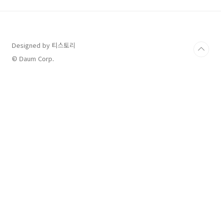
감할 수 있어요!2025년 기준국고 보조금 최대
680만 원지자체별 보조금 추가 (최대 500만 원
이상)총 합산 최대 1,200만 원 절약 가능5월이
중요한 이유는?3~4월 공고된 예산이 5월부터 소
Designed by 티스토리
진 가속화인기 차종은 조기 마감 (아이오닉5, 모
델3 등)5월 신청 → 6~7월 출고 타이밍 좋음출고
© Daum Corp.
지연 시 보조금 미지급 사례 다수 발..