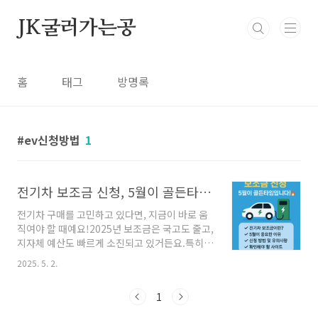
본문 바로가기
JK굴러가는공
홈
태그
방명록
ev신청방법
1
전기차 보조금 신청, 5월이 골든타임!
전기차 구매를 고민하고 있다면, 지금이 바로 움
직여야 할 때예요!2025년 보조금은 국고도 줄고,
지자체 예산도 빠르게 소진되고 있거든요.특히 5
월은 전기차 출고 + 보조금 신청이 몰리는 골든타
2025. 5. 2.
임이라조금만 늦어도 보조금을 못 받을 수 있어
요!전기차 보조금이란?정부와 지자체가 친환경
1
차량 보급을 위해 구매 지원금을 제공하는 제도
예요.구매 시 차량 가격의 일부를 보조금으로 절