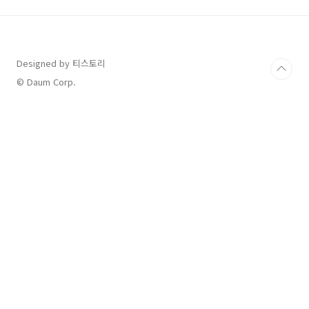
다. 휠베이스(축간 거리)가 3130mm로 동급 최
대 수준이며, 넓은 실내공간을 자랑합니다.
110.3kWh 배터리를 탑재해 1회 충전 시
500km 이상(19인치 휠 2WD 기준) 주행할 수
Designed by 티스토리
있습니다.✔ 차량 크기:구분전장(mm)전폭
(mm)전고(mm)축간 거리(mm)아이오닉
© Daum Corp.
950601980179031302️⃣ 가격 & 보조금 적..