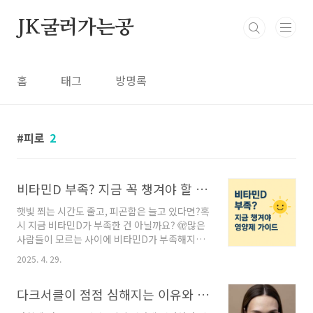
본문 바로가기
JK굴러가는공
홈
태그
방명록
피로
2
비타민D 부족? 지금 꼭 챙겨야 할 영양제 가이드, 추천
햇빛 쬐는 시간도 줄고, 피곤함은 늘고 있다면?혹
시 지금 비타민D가 부족한 건 아닐까요? 🫣많은
사람들이 모르는 사이에 비타민D가 부족해지고
있어요.오늘은 비타민D가 왜 중요한지, 부족하면
2025. 4. 29.
어떤 증상이 생기는지,그리고 어떤 영양제를 어
떻게 챙기면 좋은지 알려드릴게요! ☝️비타민D가
다크서클이 점점 심해지는 이유와 효과적으로 없애는 방법
하는 중요한 역할비타민D는 사실 비타민이라기
보다 호르몬에 가까운 영양소예요.가장 큰 역할