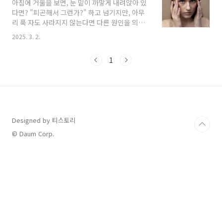
아침에 거울을 보면, 눈 밑이 까맣게 내려앉아 있
은 칼슘 흡수를 도와 뼈 건강을 지키는 것이죠! 🦴
다면? "피곤해서 그런가?" 하고 넘기지만, 아무
면역력 강화 🛡️우울감 완화 😊심장 질환 예방 ❤️
리 푹 자도 사라지지 않는다면 다른 원인을 의심
인지 기능 유지 🧠부족하면 나타나는 증상비타민
해야 합니다. 사실 다크서클은 단순히 피로 때문
D가 부족해지면 우리 몸은 다양한 신호를 보내
2025. 3. 2.
이 아니라 신체적인 요인이나 건강 문제가 원인
요. 지금 이런 증상 겪고 있다면 체크! ✅자주 피
일 수도 있는데요. 오늘은 다크서클이 심해지는
곤하고 무기력함 😩감기에 잘 걸림 🤧뼈나 근육
1
이유와 효과적인 완화 방법을 알려드릴게요!1.
통증 💢우울하거나 기분 저하 😔집중력 저..
다크서클이 생기는 이유🟡 원래 피부가 얇은 경
우눈 밑 피부가 얇으면 혈관이 비쳐서 다크서클
이 더 도드라져 보일 수 있습니다. 특히 피로하거
나 스트레스를 받으면 혈액순환이 원활하지 않아
색이 더 짙어질 수도 있어요.🧖‍♀️ 따뜻한 수건 찜
Designed by 티스토리
질: 눈 밑을 따뜻하게 해주면 혈액순환이 좋아집
니다.🥜 오메가3 & 비타민E 섭취: 혈액순환을 돕
© Daum Corp.
는 영양소를 꾸준히 챙겨주세요.🙅‍♂️ 눈 비..