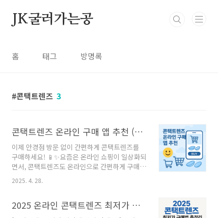
본문 바로가기
JK굴러가는공
홈
태그
방명록
콘택트렌즈
3
콘택트렌즈 온라인 구매 앱 추천 (내눈N, 렌즈링크, 마이아큐브)
이제 안경점 방문 없이 간편하게 콘택트렌즈를
구매하세요! 📱✨요즘은 온라인 쇼핑이 일상화되
면서, 콘택트렌즈도 온라인으로 간편하게 구매할
수 있게 되었어요. 오늘은 편리하고 안전하게 렌
2025. 4. 28.
즈를 구매할 수 있는 앱 세 가지를 소개해드릴게
요.😊1. 내눈N (국내 최초 합법 콘택트렌즈 배송
2025 온라인 콘택트렌즈 최저가 구매법 총정리 [최신 업데이트]
앱)내눈N은 과학기술정보통신부의 ICT 규제 샌
드박스 실증 특례 허가를 받아 합법적으로 온라