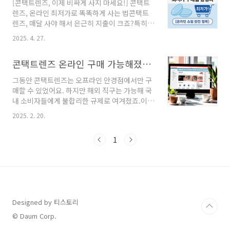
[콘택트렌즈, 이제 비싸게 사지 마세요!] 콘택트
인에서 콘택트렌즈를 구매하고 배송받을 수 있는
렌즈, 온라인 최저가로 똑똑하게 사는 법콘택트
앱입니다.검안 이력과 연동된 안전한 렌즈 주문
렌즈, 매달 사야 해서 은근히 지출이 크죠?특히 1
가까운 안경점 위치 기반 서비스맞춤형 렌즈 추
년 내내 착용하는 분들은 조금이라도 싸게 살 수
천 기능내눈N 앱 Android 다운로드내눈N 앱
2025. 4. 27.
있는 방법이 절실합니다.2025년, 온라인 쇼핑이
iOS 다운로드내눈N 공식 홈페이지 바로가기 🌐2.
더 활발해지면서 콘택트렌즈 최저가 구매법도 완
렌즈링크 (다양한 브랜드의 콘택트렌즈 앱)렌즈
콘택트렌즈 온라인 구매 가능해졌다!! 구매사이트까지 알아보자
전히 달라졌습니다."무조건 최저가로, 안전하게,
링크는 아큐브, 알콘, 바슈롬 등 유명 브랜드의 다
빠르게" 살 수 있는 꿀팁을 지금부터 알려드릴게
양..
그동안 콘택트렌즈는 오프라인 안경점에서만 구
요!2025 온라인 콘택트렌즈 구매법, 이 글 하나
매할 수 있었어요. 하지만 해외 직구는 가능해 국
로 끝!2025 온라인 콘택트렌즈 최저가 구매 완전
내 소비자들에게 불합리한 규제로 여겨졌죠.이제
정복1. 2025 온라인 콘택트렌즈 구매 트렌드
2025년부터 일회용 콘택트렌즈의 온라인 판매
2025년 현재, 콘택트렌즈 온라인 구매는 아래 4
2025. 2. 20.
가 공식적으로 허용되면서, 소비자들이 더욱 편
곳이 대세입니다.쿠팡네이버 스마트스토어렌즈
리하게 렌즈를 구매할 수 있게 되었어요! 이번 글
미 공식몰렌즈온주의할 점:- 믿을 수 있는 공식 판
1
에서는 온라인 구매 가능 쇼핑몰까지 소개해드릴
매처 이용- 유통기한 체크 필수- 가격만 ..
게요. 1. 콘택트렌즈 온라인 구매, 무엇이 달라질
까?✅ 기존 규제는?콘택트렌즈는 의료기기로 분
류되어, 국내에서는 안경점에서만 판매 가능했어
요.해외 직구는 가능했지만, 국내 온라인 판매는
불법이라 소비자들의 불만이 많았죠.✅ 새롭게
Designed by 티스토리
바뀌는 점!2025년부터 일회용 콘택트렌즈에 한
해 온라인 판매 허용다회용(재사용) 렌즈는 여전
© Daum Corp.
히 오프라인에서만 구매 가능국내 온라인 쇼핑몰