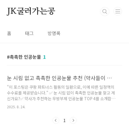
본문 바로가기
JK굴러가는공
홈
태그
방명록
촉촉한 인공눈물
1
눈 시림 없고 촉촉한 인공눈물 추천 (약사들이 고른 제품)
"이 포스팅은 쿠팡 파트너스 활동의 일환으로, 이에 따른 일정액의
수수료를 제공받습니다." ✅ 눈 시림 없이 촉촉한 인공눈물 찾고 계
신가요?✅ 약사가 추천하는 무방부제 인공눈물 TOP 4를 소개합니
다!✅ 사용감, 성분, 가성비까지 실제 사용자 리뷰 기준으로 정리했
2025. 8. 24.
어요 👀💧 렌즈를 자주 착용하거나, 장시간 컴퓨터 작업을 하다 보
면 눈이 뻑뻑하고 시리는 느낌이 들 때가 많죠.그럴 때 찾게 되는 게
1
바로 인공눈물인데요. 하지만 종류가 너무 많아 어떤 걸 써야 할지
헷갈리셨던 적, 있으시죠?오늘은 약사들이 추천하는 눈 시림 없고