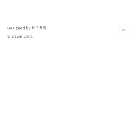
촉촉한 인공눈물 TOP 제품을 소개드립니다. 실제 사용자 리뷰, 성
분, 사용감 중심으로 정리해봤어요 😊✅ 인공눈물 고를 때 이것만은
꼭 확인하세요!체크 포인트설명방부제 유무자주 쓰..
Designed by 티스토리
© Daum Corp.