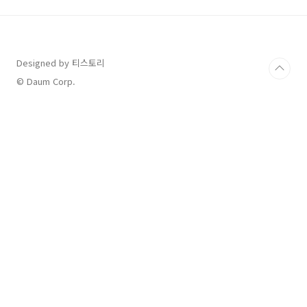
더 유리한 조건으로 제공되는 맞춤형 청약통장이
에요.연령: 만 19~34세소득: 연소득 5,000만 원
이하기본 조건: 무주택자여야 함가입 방법매월 2
만 원~100만 원까지 자유롭게 납입 가능기존 청
Designed by 티스토리
약통장이 있다면 전환 가능가입 가능 은행: 우리,
국민, 농협, 신한, 하나, 기업, 부산, 대구, 경남은
© Daum Corp.
행2️⃣ 청년주택드림청약통장의 혜택 3가..