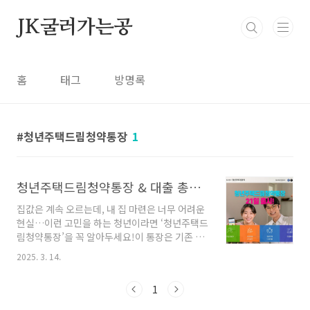
본문 바로가기
JK굴러가는공
홈
태그
방명록
청년주택드림청약통장
1
청년주택드림청약통장 & 대출 총정리! (우대금리, 비과세, 소득공제까지)
집값은 계속 오르는데, 내 집 마련은 너무 어려운
현실…이런 고민을 하는 청년이라면 ‘청년주택드
림청약통장’을 꼭 알아두세요!이 통장은 기존 청
약통장보다 우대금리, 비과세 혜택, 소득공제까
2025. 3. 14.
지 받을 수 있어요.특히, 올해 상반기에는 연계 대
출 상품까지 출시된다고 하니, 하루라도 빨리 가
1
입하는 게 유리하겠죠?1️⃣ 청년주택드림청약통
장이란?기존 주택청약종합저축보다 청년들에게