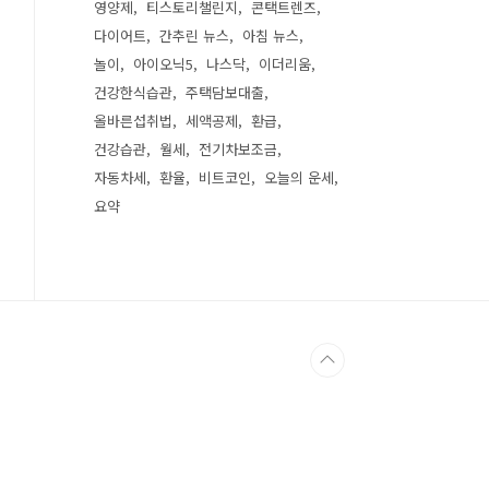
영양제
티스토리챌린지
콘택트렌즈
다이어트
간추린 뉴스
아침 뉴스
놀이
아이오닉5
나스닥
이더리움
건강한식습관
주택담보대출
올바른섭취법
세액공제
환급
건강습관
월세
전기차보조금
자동차세
환율
비트코인
오늘의 운세
요약