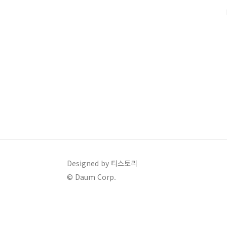
다.● 혈액 검사혈액 검사는 기본 중의 기본입니다. 빈혈
간, 신장 기능 이상 여부도 혈액을 통해 조기에 발견할..
Designed by 티스토리
© Daum Corp.