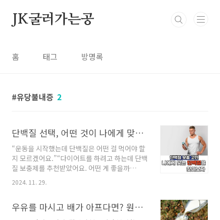
본문 바로가기
JK굴러가는공
홈
태그
방명록
유당불내증
2
단백질 선택, 어떤 것이 나에게 맞을까? 종류별 특징 비교
“운동을 시작했는데 단백질은 어떤 걸 먹어야 할
지 모르겠어요.”“다이어트를 하려고 하는데 단백
질 보충제를 추천받았어요. 어떤 게 좋을까
요?”이런 고민을 해본 적 있나요? 단백질은 근육
2024. 11. 29.
형성뿐 아니라 건강을 유지하는 데 필수적인 영
양소입니다. 하지만 시장에 나와 있는 단백질 종
우유를 마시고 배가 아프다면? 원인과 해결책 알아보기
류가 너무 많아 어떤 것을 선택해야 할지 혼란스
러울 수 있습니다. 걱정하지 마세요! 오늘은 여러