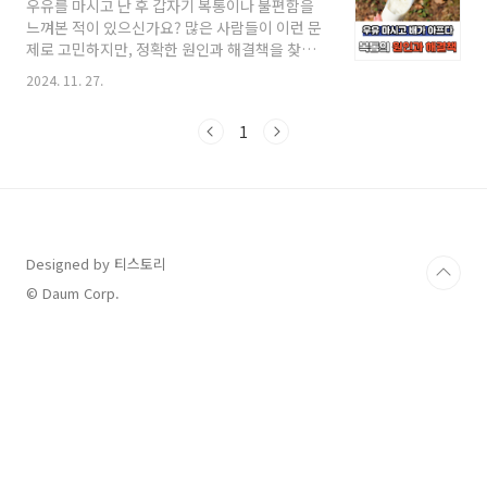
우유를 마시고 난 후 갑자기 복통이나 불편함을
분의 선택을 돕기 위해 단백질의 종류와 각각의
느껴본 적이 있으신가요? 많은 사람들이 이런 문
특징을 알아보고, 여러분의 건강 목표에 맞는 단
제로 고민하지만, 정확한 원인과 해결책을 찾지
백질을 선택할 수 있는 팁을 알려드립니다. 빠르
못해 스트레스를 받곤 합니다. 오늘은 우유 섭취
게 흡수되는 단백질, 유청 단백질 알아보기 유청
2024. 11. 27.
후 나타나는 복통의 원인을 알아보고, 일상 속에
단백질은 단백질 보충제 시장에서 가장 인기 있
서 실천할 수 있는 해결책을 제시해 드리겠습니
는 제품 중 하나입니다. 주로 우유에서 추출하며,
1
다. 우유가 원인이 되는 이유는? 우유를 마신 후
소화와 흡수 속도가 빨라 운동 직후 섭취하기 적
복통이 발생하는 가장 일반적인 원인은 유당불내
합합니다.● ..
증입니다. 유당불내증은 우유에 포함된 '유당'을
분해하는 효소인 락타아제가 부족하거나 결핍된
상태에서 발생합니다. 이 효소가 부족하면 유당
이 소장에서 분해되지 못하고 대장으로 넘어가
Designed by 티스토리
발효되며 가스와 복통을 유발합니다.● 증상: 복
통, 설사, 복부 팽만감 등이 나타날 수 있습니
© Daum Corp.
다.● 발생 빈도: 한국인을 포함한 동아시아 사람
들 중 상당..