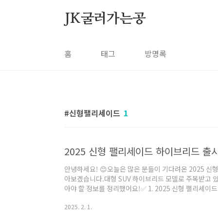
본문 바로가기
JK굴러가는공
홈
태그
방명록
신형팰리세이드
1
2025 신형 팰리세이드 하이브리드 출시
안녕하세요! 😊오늘은 많은 분들이 기다려온 2025 
아보겠습니다.대형 SUV 하이브리드 모델로 주목받고 있는 
아야 할 정보를 정리했어요!✅ 1. 2025 신형 팰리세이
일: 2025년 1월 15일📌 파워트레인: 2.5L 터보 하이브
2025. 2. 1.
력📌 전장: 5,060mm (+65mm 증가)📌 휠베이스: 2
직 공개되지 않음📢 연비 예상현대자동차의 기존 2.5L