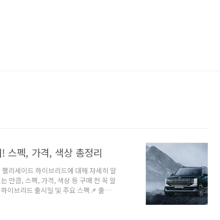
! 스펙, 가격, 색상 총정리
신형 팰리세이드 하이브리드에 대해 자세히 알
만큼, 스펙, 가격, 색상 등 구매 전 꼭 알
드 하이브리드 출시일 및 주요 스펙📌 출시
리드 엔진 + 전기 모터📌 최고 출력: 334마
,970mm (+70mm 증가)📌 공식 연비: 아
 터보 하이브리드 모델을 참고하면, 연비는