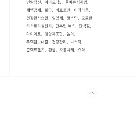
연말정산
아이오닉5
올바른섭취법
세액공제
환급
비트코인
이더리움
건강한식습관
영양제
코스닥
오블완
티스토리챌린지
간추린 뉴스
단백질
다이어트
영양제조합
놀이
주택담보대출
건강관리
나스닥
콘택트렌즈
환율
자동차세
요약