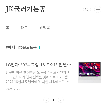
본문 바로가기
JK굴러가는공
홈
태그
방명록
배터리좋은노트북
1
LG전자 2024 그램 16 코어i5 인텔 13세대 사용 후기 장점, 제품 추천
1. 구매 이유 및 첫인상 노트북을 새로 장만하려
고 고민하다가 결국 선택한 것이 바로 LG 그램
2024 16인치 모델이에요. 사실 처음에는 "그램
은 가벼운 게 장점이지 성능은 별로일 것 같다"는
2025. 2. 22.
선입견이 있었는데, 요즘은 얘기가 다르더라고
요! 13세대 인텔 코어 i5가 탑재되어서 퍼포먼스
1
도 훌륭하다는 평이 많아서 고민 끝에 구매했어
요.우선, 첫인상부터 말하자면... 믿을 수 없을 정