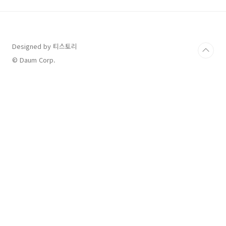
도로 가볍습니다!박스를 열고 노트북을 들었는
데, “어? 안 들었나?” 싶을 정도였어요. 16인치
대화면인데도 1.2kg 정도밖에 안 나가서 이동하
면서 쓰기에 딱이더라고요. 예전에 쓰던 15인치
Designed by 티스토리
노트북보다 화면은 더 크면서도 오히려 무게는
가벼워진 느낌이라서 너무 만족스러웠어요.성능
© Daum Corp.
도 기대 이상이었어요. 주로 문서 작업과 웹서..