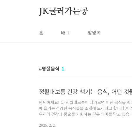
본문 바로가기
JK굴러가는공
홈
태그
방명록
명절음식
1
정월대보름 건강 챙기는 음식, 어떤 것
안녕하세요! 😊 정월대보름이 다가오면 어떤 음식을 
에 즐기는 건강한 음식들을 소개해 드리려고 합니다.이
우리의 건강과 풍요를 기원하는 깊은 의미를 담고 있습니다
곡식의 조화정월대보름 하면 가장 먼저 떠오르는 음식이 바
2025. 2. 2.
등 다섯 가지 곡식을 섞어 지은 밥으로,한 해의 풍년과
밥은 쌀밥에 비해 당지수(GI)와 열량이 낮고,다양한 