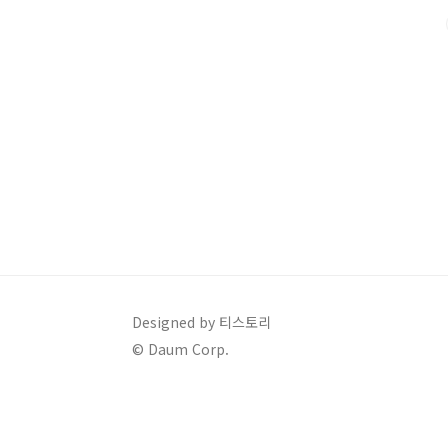
특히 붉은 팥과 검은 콩에는 항산화 효과가 뛰어난 안
에도 도움이 됩니다.2️⃣ 묵은 나물: 자연..
Designed by 티스토리
© Daum Corp.