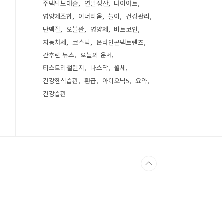
주택담보대출
연말정산
다이어트
영양제조합
이더리움
놀이
건강관리
단백질
오블완
영양제
비트코인
자동차세
코스닥
온라인콘택트렌즈
간추린 뉴스
오늘의 운세
티스토리챌린지
나스닥
월세
건강한식습관
환급
아이오닉5
요약
건강습관