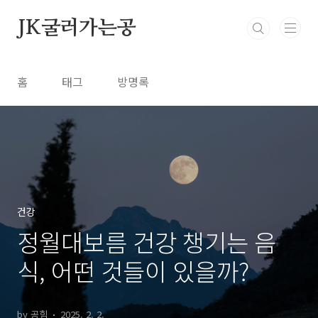
본문 바로가기
JK굴러가는공
홈
태그
방명록
건강
정월대보름 건강 챙기는 음
식, 어떤 것들이 있을까?
by 공힘
2025. 2. 2.