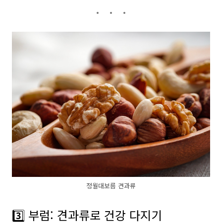
정월대보름 견과류
3️⃣ 부럼: 견과류로 건강 다지기