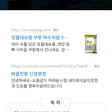
http://m.coupang.com
광고
정월대보름 쿠팡 와우회원 5%
캐시 적립
여러 곡물 담은 정월대보름, 영양 듬
뿍 식탁을 쿠팡에서 만나세요. 밥맛
없던 끼니도 즐겁게! 와우회원 30일
무료반품으로 경험하세요.
https://youtube.com/channel/UCGEu1Teaxlto3
광고
_CUUl_l_Yw?si=sONflj6FphNDLgtR
태을천황 신점영점
안녕하세요~요즘같이 어려운시절 내미래의삶의방향
과 진로를 명확히알려드립니다