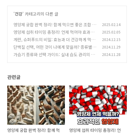
'
건강
' 카테고리의 다른 글
영양제 궁합 완벽 정리! 함께 먹으면 좋은 조합 vs
2025.02.14
피해야 할 조합
영양제 섭취 타이밍 총정리! 언제 먹어야 효과적
2025.02.05
(1)
일까?
계란, 슈퍼푸드의 비밀: 효능과 더 건강하게 먹는
2024.12.15
(0)
방법
단백질 선택, 어떤 것이 나에게 맞을까? 종류별
2024.11.29
(0)
특징 비교
가습기 종류와 선택 가이드: 실내 습도 관리의 완
2024.11.28
(3)
벽 솔루션
(0)
관련글
영양제 궁합 완벽 정리! 함께 먹
영양제 섭취 타이밍 총정리! 언