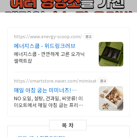
https://www.energy-scoop.com/
광고
에너지스쿱 - 위드링크러브
에너지스쿱 - 깐깐하게 고른 오가닉
셀렉트샵
https://smartstore.naver.com/mimioat
광고
매일 아침 굽는 미미너츠!
100% 햇 견과류
NO 오일, 설탕, 건과일, 씨앗류! 미
미오트에서 매일 아침 굽는 프리미
엄 견과류 오직 신선하고 품질좋은
견과로만 맛을 냅니다. 나를 위한 건
강한 선택, 미미너츠!