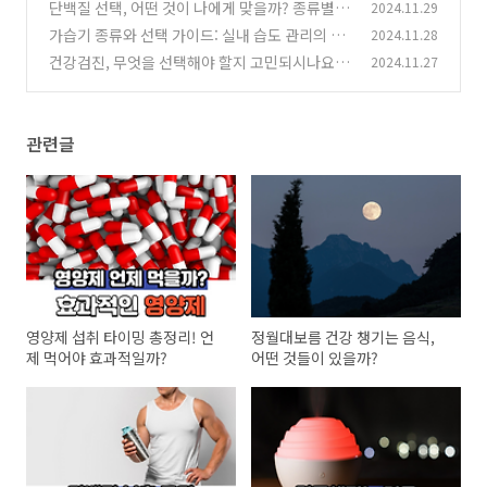
까?
단백질 선택, 어떤 것이 나에게 맞을까? 종류별
2024.11.29
(1)
특징 비교
가습기 종류와 선택 가이드: 실내 습도 관리의 완
2024.11.28
(3)
벽 솔루션
건강검진, 무엇을 선택해야 할지 고민되시나요? :
2024.11.27
(0)
필수 검사 항목
(0)
관련글
영양제 섭취 타이밍 총정리! 언
정월대보름 건강 챙기는 음식,
제 먹어야 효과적일까?
어떤 것들이 있을까?