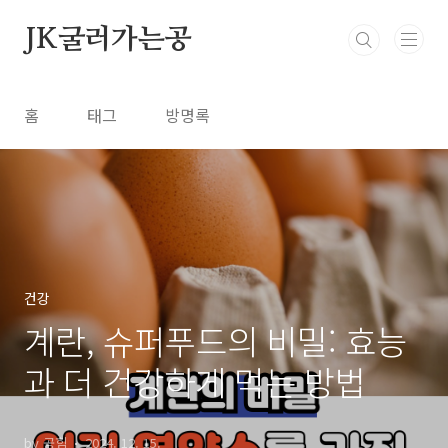
본문 바로가기
JK굴러가는공
홈
태그
방명록
건강
계란, 슈퍼푸드의 비밀: 효능
과 더 건강하게 먹는 방법
by 공힘
2024. 12. 15.