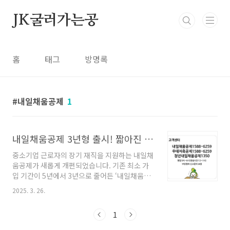
본문 바로가기
JK굴러가는공
홈
태그
방명록
내일채움공제
1
내일채움공제 3년형 출시! 짧아진 가입 기간과 더 커진 혜택
중소기업 근로자의 장기 재직을 지원하는 내일채
움공제가 새롭게 개편되었습니다. 기존 최소 가
입 기간이 5년에서 3년으로 줄어든 ‘내일채움공
제 3년형’이 출시되었는데요. 가입 기간이 짧아
2025. 3. 26.
졌지만, 혜택은 여전히 강력합니다.이번 글에서
는 내일채움공제 3년형의 혜택, 가입 대상, 신청
1
방법 등을 쉽게 정리해 드릴게요.✅ 내일채움공
제란?내일채움공제는 중소·중견기업 근로자의