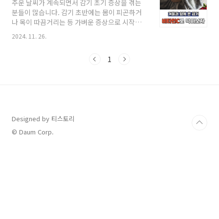
추운 날씨가 계속되면서 감기 초기 증상을 겪는
제 ✔️ 홍천강 꽁꽁축제• 행사일: 2025년 1월 18
분들이 많습니다. 감기 초반에는 몸이 피곤하거
일(토) ~ 2월 1일(토)• 위치: 강원도 홍천군 홍천
나 목이 따끔거리는 등 가벼운 증상으로 시작되
강 일대• 방문자 혜택: 입장권 구매 시 홍천사랑
지만, 관리를 소홀히 하면 증상이 더 심해질 수 있
상품권 또는 농·특산물 상품권 5천 원 제공겨울
2024. 11. 26.
습니다. 이럴 때 비타민C를 활용하면 효과적으로
이 되면 자연적으로 얼어붙는 홍천강을 배경으로
감기 증상을 완화할 수 있습니다. 이번 글에서는
한 홍천강 꽁꽁축제는 강원도 대표 겨울 축제입
1
비타민C의 역할과 섭취 방법, 그리고 함께 실천
니다. 송어 낚시, 얼음 썰매, 눈..
하면 좋은 생활습관을 소개합니다. 감기 초기 증
상 완화에 비타민C가 중요한 이유 감기는 바이러
스 감염으로 인해 발생하며, 초기에는 면역 체계
가 이를 방어하기 위해 활발히 작동합니다. 비타
민C는 강력한 항산화제로 면역력을 높여 감기와
Designed by 티스토리
싸우는 데 도움을 줍니다.● 면역 세포 보호: 비타
민C는 감염과 싸우는 면역 세포를 보호하고 활성
© Daum Corp.
화시킵니다.● 항염 효과: 염증 반응을 줄여 감기
증상..