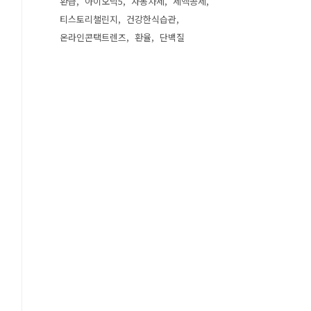
환급
아이오닉5
자동차세
세액공제
티스토리챌린지
건강한식습관
온라인콘택트렌즈
환율
단백질