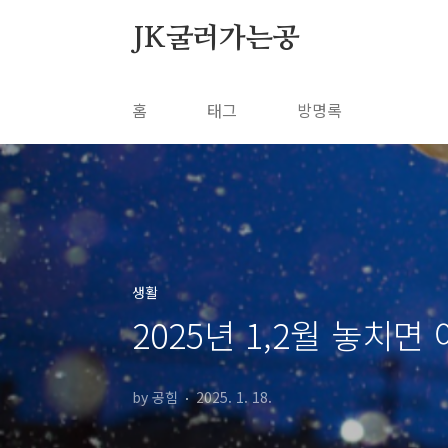
본문 바로가기
JK굴러가는공
홈
태그
방명록
생활
2025년 1,2월 놓치
by 공힘
2025. 1. 18.