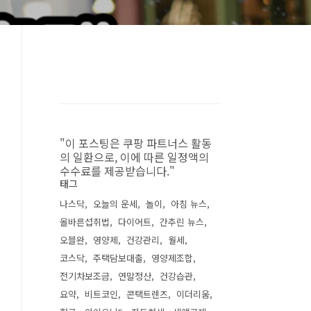
"이 포스팅은 쿠팡 파트너스 활동
의 일환으로, 이에 따른 일정액의
수수료를 제공받습니다."
태그
나스닥
오늘의 운세
놀이
아침 뉴스
올바른섭취법
다이어트
간추린 뉴스
오블완
영양제
건강관리
월세
코스닥
주택담보대출
영양제조합
전기차보조금
연말정산
건강습관
요약
비트코인
콘택트렌즈
이더리움