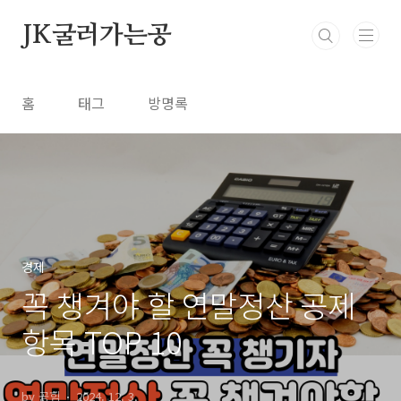
본문 바로가기
JK굴러가는공
홈
태그
방명록
경제
꼭 챙겨야 할 연말정산 공제
항목 TOP 10
by 공힘
2024. 12. 3.