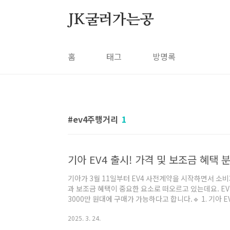
본문 바로가기
JK굴러가는공
홈
태그
방명록
ev4주행거리
1
기아 EV4 출시! 가격 및 보조금 혜택 
기아가 3월 11일부터 EV4 사전계약을 시작하면서 소
과 보조금 혜택이 중요한 요소로 떠오르고 있는데요. EV
3000만 원대에 구매가 가능하다고 합니다.🔹 1. 기아 
국내에 선보이는 네 번째 전용 전기차로, 기존 SUV 중심의 E
2025. 3. 24.
델을 추가하며 선택지를 넓혔습니다.배터리 용량: 스탠다드 
주행거리(산업부 인증 기준):스탠다드: 382km (17인치 