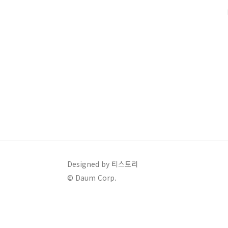
준)충전 성능:350kW급 초급속 충전 지원10% → 80% 
Designed by 티스토리
© Daum Corp.