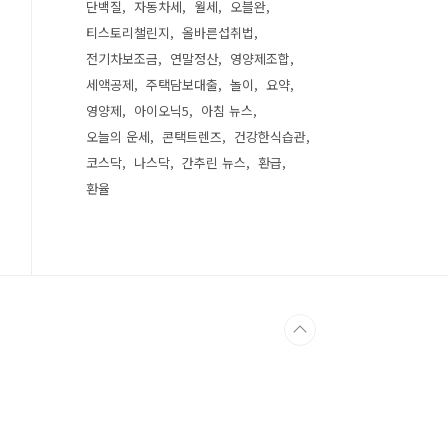
단백질
자동차세
월세
오블완
티스토리챌린지
올바른섭취법
전기차보조금
연말정산
영양제조합
세액공제
주택담보대출
놀이
요약
영양제
아이오닉5
아침 뉴스
오늘의 운세
콘택트렌즈
건강한식습관
코스닥
나스닥
간추린 뉴스
환급
환율