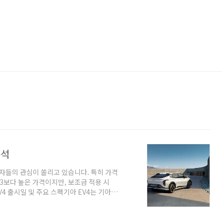
분석
비자들의 관심이 쏠리고 있습니다. 특히 가격
3보다 높은 가격이지만, 보조금 적용 시
EV4 출시일 및 주요 스펙기아 EV4는 기아가
V 라인업(EV3, EV6, EV9)에 세단 모
58.3kWh, 롱레인지 81.4kWh최대
휠 기준)롱레인지: 533km (17인치 휠 기