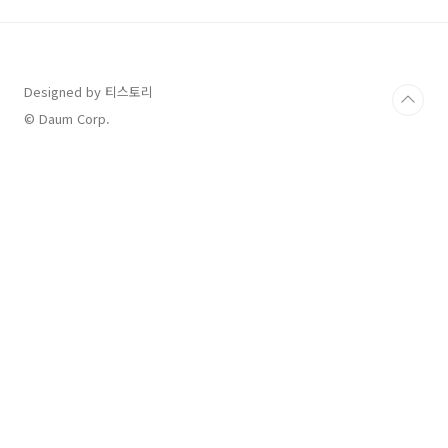
단 모델을 추가하며 선택지를 넓혔습니다.배터리
용량: 스탠다드 58.3kWh, 롱레인지 81.4kWh최
대 주행거리(산업부 인증 기준):스탠다드:
382km (17인치 휠 기준)롱레인지: 533km (17
Designed by 티스토리
인치 휠 기준)충전 성능:350kW급 초급속 충전
지원10% → 80% 충전 시간: 롱레인지 31분, 스
© Daum Corp.
탠..