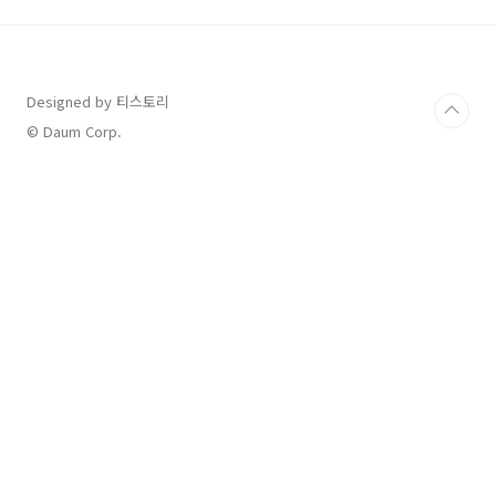
다. 휠베이스(축간 거리)가 3130mm로 동급 최
대 수준이며, 넓은 실내공간을 자랑합니다.
110.3kWh 배터리를 탑재해 1회 충전 시
500km 이상(19인치 휠 2WD 기준) 주행할 수
Designed by 티스토리
있습니다.✔ 차량 크기:구분전장(mm)전폭
(mm)전고(mm)축간 거리(mm)아이오닉
© Daum Corp.
950601980179031302️⃣ 가격 & 보조금 적..