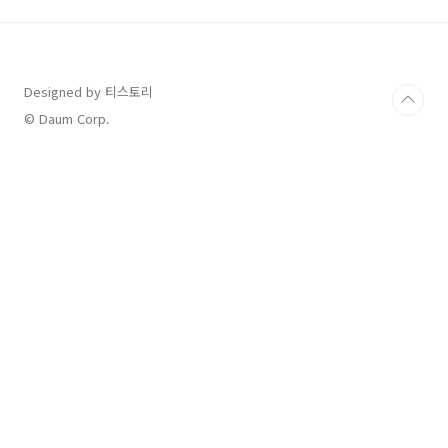
334마력📌 전장: 5,060mm (+65mm 증가)📌
휠베이스: 2,970mm (+70mm 증가)📌 공식 연
비: 아직 공개되지 않음📢 연비 예상현대자동차
의 기존 2.5L 터보 하이브리드 모델을 참고하면,
Designed by 티스토리
연비는 복합 기준 13~15km/L 수준이 예상됩니
다.(※ 공식 발표 후 업데이트 예정)💡 ?..
© Daum Corp.