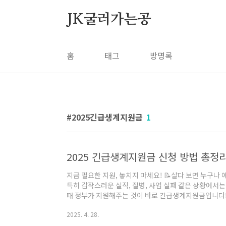
본문 바로가기
JK굴러가는공
홈
태그
방명록
2025긴급생계지원금
1
2025 긴급생계지원금 신청 방법 총정리
지금 필요한 지원, 놓치지 마세요! 📝살다 보면 누구나
특히 갑작스러운 실직, 질병, 사업 실패 같은 상황에서는
때 정부가 지원해주는 것이 바로 긴급생계지원금입니다! 
받을 수 있도록 제도가 개선되었습니다.누가 받을 수 있는
2025. 4. 28.
의사항까지알차게 정리해드릴게요. ✅긴급생계지원금이
황으로 생계가 곤란해진 가구에게 정부가 일시적으로 