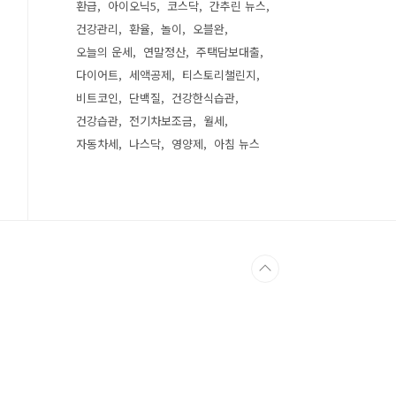
환급
아이오닉5
코스닥
간추린 뉴스
건강관리
환율
놀이
오블완
오늘의 운세
연말정산
주택담보대출
다이어트
세액공제
티스토리챌린지
비트코인
단백질
건강한식습관
건강습관
전기차보조금
월세
자동차세
나스닥
영양제
아침 뉴스