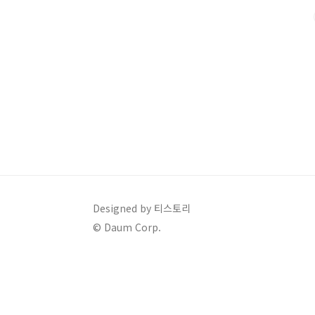
기 상황 예시:실직, 휴·폐업중한 질병이나 부상가족의 
상황 인정 범위가 더 넓어졌어요. 👍지원 대상다음 ..
Designed by 티스토리
© Daum Corp.