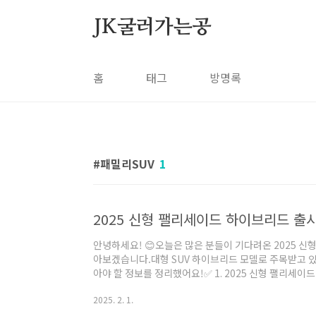
본문 바로가기
JK굴러가는공
홈
태그
방명록
패밀리SUV
1
2025 신형 팰리세이드 하이브리드 출시
안녕하세요! 😊오늘은 많은 분들이 기다려온 2025 
아보겠습니다.대형 SUV 하이브리드 모델로 주목받고 있는 
아야 할 정보를 정리했어요!✅ 1. 2025 신형 팰리세이
일: 2025년 1월 15일📌 파워트레인: 2.5L 터보 하이브
2025. 2. 1.
력📌 전장: 5,060mm (+65mm 증가)📌 휠베이스: 2
직 공개되지 않음📢 연비 예상현대자동차의 기존 2.5L