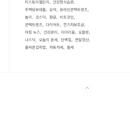
티스토리챌린지
건강한식습관
주택담보대출
요약
온라인콘택트렌즈
놀이
코스닥
환급
비트코인
콘택트렌즈
다이어트
전기차보조금
아침 뉴스
건강관리
이더리움
오블완
나스닥
오늘의 운세
단백질
연말정산
올바른섭취법
자동차세
월세