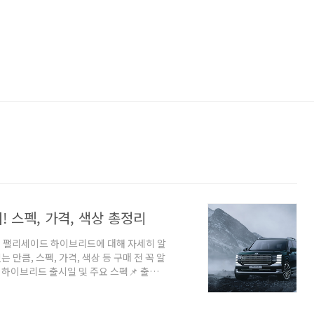
! 스펙, 가격, 색상 총정리
신형 팰리세이드 하이브리드에 대해 자세히 알
만큼, 스펙, 가격, 색상 등 구매 전 꼭 알
드 하이브리드 출시일 및 주요 스펙📌 출시
리드 엔진 + 전기 모터📌 최고 출력: 334마
,970mm (+70mm 증가)📌 공식 연비: 아
 터보 하이브리드 모델을 참고하면, 연비는