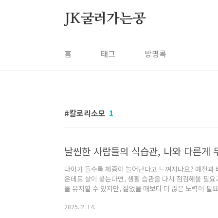
본문 바로가기
JK굴러가는공
홈
태그
방명록
칼로리소모
1
날씬한 사람들의 식습관, 나와 다른게 
나이가 들수록 체중이 늘어난다고 느껴지나요? 예전과 비
은데도 살이 붙는다면, 생활 습관을 다시 점검해볼 필요
을 유지할 수 있지만, 젊었을 때보다 더 많은 노력이 필요
얻을 수 있습니다.✅ 날씬한 사람들의 생활 습관 4가지
2025. 2. 14.
소모하는 방법✅ 과식을 줄이고 만족감을 높이는 식사법
방법이제, 날씬한 사람들이 실천하는 생활 습관을 하나씩