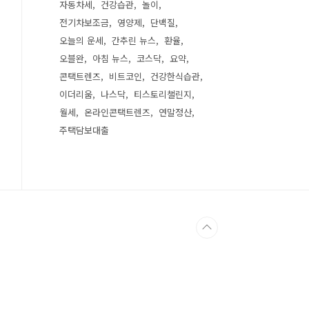
자동차세
건강습관
놀이
전기차보조금
영양제
단백질
오늘의 운세
간추린 뉴스
환율
오블완
아침 뉴스
코스닥
요약
콘택트렌즈
비트코인
건강한식습관
이더리움
나스닥
티스토리챌린지
월세
온라인콘택트렌즈
연말정산
주택담보대출