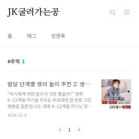
본문 바로가기
JK굴러가는공
홈
태그
방명록
추억
1
발달 단계별 영아 놀이 추천 2: 생후 6~12개월
“아기에게 어떤 놀이가 가장 좋을까?” 생후
6~12개월 아기를 키우는 부모라면 한 번쯤 고민
해봤을 질문입니다. 생후 6~12개월 아기는 앉기,
기어가기, 서기 같은 운동 발달뿐 아니라 감각과
2024. 12. 2.
언어 능력이 급격히 성장하는 중요한 시기입니
다. 하지만 아기의 발달 단계에 딱 맞는 놀이를 찾
1
는 건 쉽지 않습니다.이 글에서는 생후 6~12개월
아기를 위한 발달 단계별 놀이 추천을 소개합니