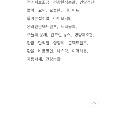
전기차보조금
건강한식습관
연말정산
놀이
요약
오블완
다이어트
올바른섭취법
아이오닉5
온라인콘택트렌즈
세액공제
오늘의 운세
간추린 뉴스
영양제조합
환급
단백질
영양제
콘택트렌즈
환율
비트코인
나스닥
이더리움
자동차세
건강습관