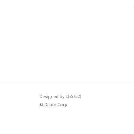
이하(원가구) & 60% 이하(청년가구) 📌 소득 기준가
구 기준..
Designed by 티스토리
© Daum Corp.