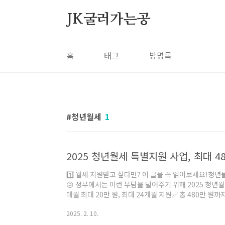
본문 바로가기
JK굴러가는공
홈
태그
방명록
청년월세
1
1️⃣ 월세 지원받고 싶다면? 이 글을 꼭 읽어보세요!청년
😥 정부에서는 이런 부담을 덜어주기 위해 2025 청
매월 최대 20만 원, 최대 24개월 지원✅ 총 480만 
가능!하지만 신청 조건과 방법을 잘 몰라서 놓치는 경우
2025. 2. 10.
대상, 신청 방법, 필요 서류까지 쉽고 빠르게 정리해드릴게요
상✔ 만 19~34세 청년 (출생연도 기준)✔ 부모와 별도