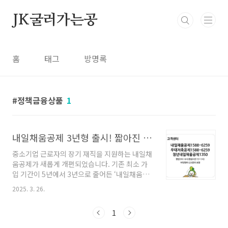
본문 바로가기
JK굴러가는공
홈
태그
방명록
정책금융상품
1
내일채움공제 3년형 출시! 짧아진 가입 기간과 더 커진 혜택
중소기업 근로자의 장기 재직을 지원하는 내일채
움공제가 새롭게 개편되었습니다. 기존 최소 가
입 기간이 5년에서 3년으로 줄어든 ‘내일채움공
제 3년형’이 출시되었는데요. 가입 기간이 짧아
2025. 3. 26.
졌지만, 혜택은 여전히 강력합니다.이번 글에서
는 내일채움공제 3년형의 혜택, 가입 대상, 신청
1
방법 등을 쉽게 정리해 드릴게요.✅ 내일채움공
제란?내일채움공제는 중소·중견기업 근로자의