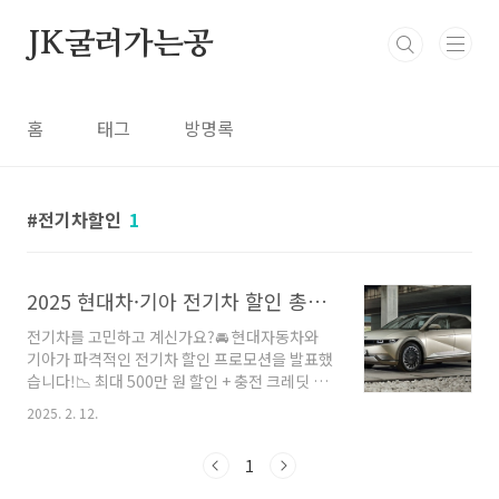
본문 바로가기
JK굴러가는공
홈
태그
방명록
전기차할인
1
2025 현대차·기아 전기차 할인 총정리! 실구매가 & 혜택 비교
전기차를 고민하고 계신가요?🚘 현대자동차와
기아가 파격적인 전기차 할인 프로모션을 발표했
습니다!📉 최대 500만 원 할인 + 충전 크레딧 혜
택까지!🔍 어떤 차종이 얼마나 할인되는지?💰 실
2025. 2. 12.
구매가는 얼마인지?📢 2025년 전기차 구매 혜택
을 한눈에 정리해드릴게요!🎯 1. 현대자동차 전
1
기차 할인 혜택 총정리!🚘 현대차는 9개 전기차
모델에 대해 기본 할인 + 월별 재고 할인을 제공