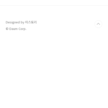
합니다.차종별 최대 300~500만 원 혜택!✅ 할인
대상 차종 및 금액차종할인 금액아이오닉 5, 아이
오닉 6300만 원코나 일렉트릭400만 원포터 II 일
렉트릭, ST1500만 원아이오닉 5 N, 캐스퍼 일렉
Designed by 티스토리
트릭100만 원GV60 (제네시스)300만 원G80 전
동화 모델차량 가격의 5% 할인 💡 추가 혜택:✔️
© Daum Corp.
'20..