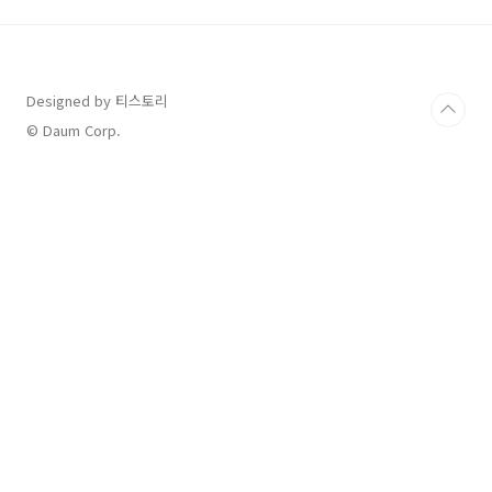
보세요. ✅에너지 소비효율 등급 확인 (전기요금
직결!) ⚡️전기요금 아끼려면 무조건 1등급이 정답
입니다.에어컨은 매일 오래 켜두는 제품이라, 전
력 효율이 곧 요금이에요!✅ 같은 평형이라도 1등
Designed by 티스토리
급과 5등급은 연간 10만 원 이상 차이 날 수 있어
요!내 공간에 맞는 평수 선택 📏에어컨 평수는 냉
© Daum Corp.
방면적 기준!너무 작으면 시원하지 않..