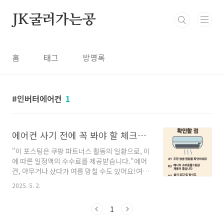
본문 바로가기
JK굴러가는공
홈
태그
방명록
인버터에어컨
1
에어컨 사기 전에 꼭 봐야 할 체크리스트 8가지 (설치비, 전기요금까지!)
"이 포스팅은 쿠팡 파트너스 활동의 일환으로, 이
에 따른 일정액의 수수료를 제공받습니다."에어
컨, 아무거나 샀다가 여름 망칠 수도 있어요!여름
준비한다고 급하게 사버렸다가“소음 심함”, “전
2025. 5. 2.
기요금 폭탄”, “설치비 따로” 등등…진짜 많~은
후회 후기, 보셨죠?오늘은 에어컨 구매 전 반드시
1
확인해야 할 포인트 8가지를정리형 리스트로 알
려드릴게요!놓치면 손해! 끝까지 읽고 꼭 체크해