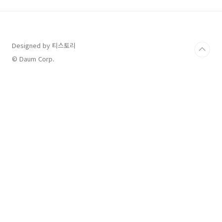
종 종류접종 횟수출생 직후B형간염 1차1회생후
1개월B형간염 2차1회생후 2개월B형간염 3차,
DTaP 1차, 폴리오 1차, 폐렴구균 1차, 로타바이
러스 1차5회생후 4개월DTaP 2차, 폴리오 2차,
Designed by 티스토리
폐렴구균 2차, 로타바이러스 2차4회생후 6개월
DTaP 3차, 폴리오 3차, 폐렴구균 3차, 로타바이
© Daum Corp.
러스 3차(선택)4회생후 1..