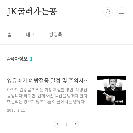
본문 바로가기
JK굴러가는공
홈
태그
방명록
육아정보
1
영유아기 예방접종 일정 및 주의사항, FAQ까지
아기의 건강을 지키는 가장 확실한 방법! 예방접
종입니다.하지만, 언제 어떤 백신을 맞혀야 할지
헷갈리는 경우가 많죠? 🤔 이 글에서는 영유아기
예방접종 일정과 주의해야 할 사항을 정리해드립
2025. 2. 11.
니다.부모님이라면 꼭 알아야 할 필수 정보, 지금
부터 확인하세요! 😊💉 1️⃣ 영유아 예방접종 일정
1
표 (출생~만 12세)질병관리청에서 권장하는 표
준 예방접종 일정은 다음과 같습니다.연령예방접